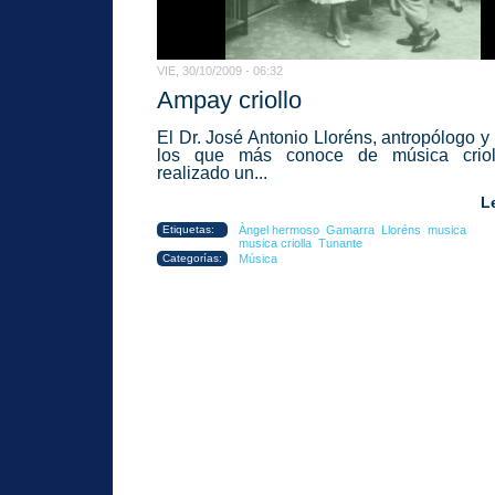
VIE, 30/10/2009 - 06:32
Ampay criollo
El Dr. José Antonio Lloréns, antropólogo y
los que más conoce de música criol
realizado un...
L
Etiquetas:
Àngel hermoso
Gamarra
Lloréns
musica
musica criolla
Tunante
Categorías:
Música