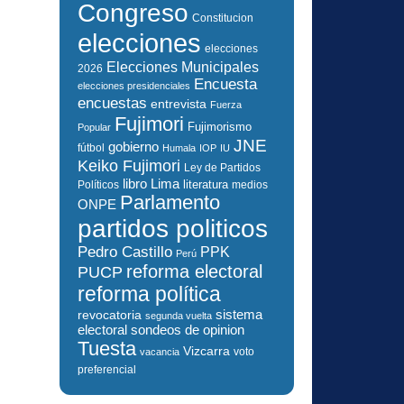
Congreso
Constitucion
elecciones
elecciones
Elecciones Municipales
2026
Encuesta
elecciones presidenciales
encuestas
entrevista
Fuerza
Fujimori
Fujimorismo
Popular
JNE
gobierno
fútbol
Humala
IOP
IU
Keiko Fujimori
Ley de Partidos
libro
Lima
literatura
Políticos
medios
Parlamento
ONPE
partidos politicos
Pedro Castillo
PPK
Perú
reforma electoral
PUCP
reforma política
sistema
revocatoria
segunda vuelta
electoral
sondeos de opinion
Tuesta
Vizcarra
voto
vacancia
preferencial