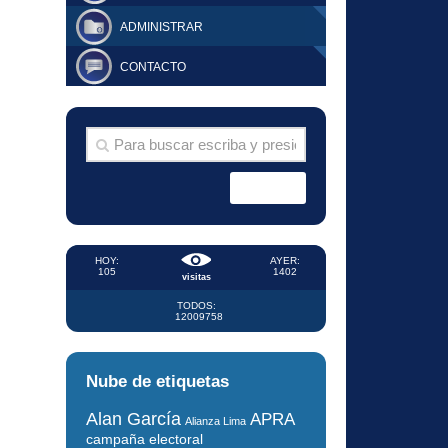
ADMINISTRAR
CONTACTO
HOY:
AYER:
105
1402
visitas
TODOS:
12009758
Nube de etiquetas
Alan García
APRA
Alianza Lima
campaña electoral