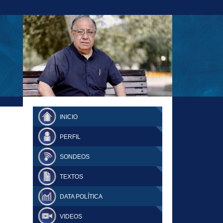
23-11-18 MAURICIO MALCA POPOVICH
FERNANDO TUESTA SUPLEMENTO
INICIO
DOMINGO
PERFIL
SONDEOS
TEXTOS
DATA POLÍTICA
VIDEOS