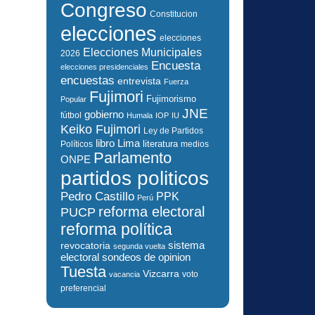
Congreso
Constitucion
elecciones
elecciones
Elecciones Municipales
2026
Encuesta
elecciones presidenciales
encuestas
entrevista
Fuerza
Fujimori
Fujimorismo
Popular
JNE
gobierno
fútbol
Humala
IOP
IU
Keiko Fujimori
Ley de Partidos
libro
Lima
literatura
Políticos
medios
Parlamento
ONPE
partidos politicos
Pedro Castillo
PPK
Perú
reforma electoral
PUCP
reforma política
sistema
revocatoria
segunda vuelta
electoral
sondeos de opinion
Tuesta
Vizcarra
voto
vacancia
preferencial