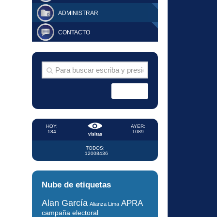
ADMINISTRAR
CONTACTO
HOY:
AYER:
184
1089
visitas
TODOS:
12008436
Nube de etiquetas
Alan García
APRA
Alianza Lima
campaña electoral