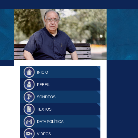
23-11-18 MAURICIO MALCA POPOVICH
FERNANDO TUESTA SUPLEMENTO
INICIO
DOMINGO
PERFIL
SONDEOS
TEXTOS
DATA POLÍTICA
VIDEOS