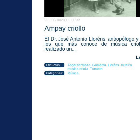
VIE, 30/10/2009 - 06:32
Ampay criollo
El Dr. José Antonio Lloréns, antropólogo y
los que más conoce de música criol
realizado un...
L
Etiquetas:
Àngel hermoso
Gamarra
Lloréns
musica
musica criolla
Tunante
Categorías:
Música