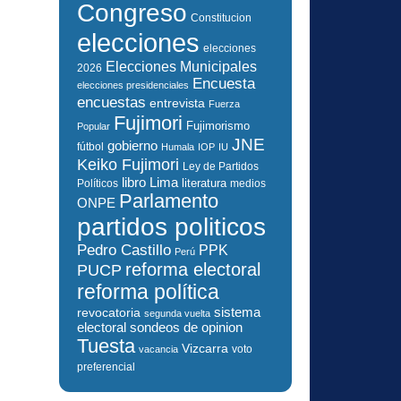
Congreso
Constitucion
elecciones
elecciones
Elecciones Municipales
2026
Encuesta
elecciones presidenciales
encuestas
entrevista
Fuerza
Fujimori
Fujimorismo
Popular
JNE
gobierno
fútbol
Humala
IOP
IU
Keiko Fujimori
Ley de Partidos
libro
Lima
literatura
Políticos
medios
Parlamento
ONPE
partidos politicos
Pedro Castillo
PPK
Perú
reforma electoral
PUCP
reforma política
sistema
revocatoria
segunda vuelta
electoral
sondeos de opinion
Tuesta
Vizcarra
voto
vacancia
preferencial