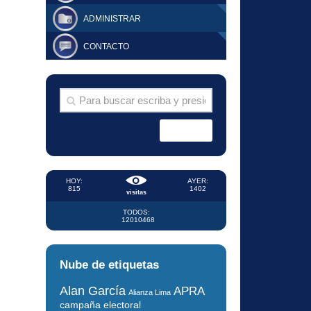
ADMINISTRAR
CONTACTO
HOY:
AYER:
815
1402
visitas
TODOS:
12010468
Nube de etiquetas
Alan García
APRA
Alianza Lima
campaña electoral