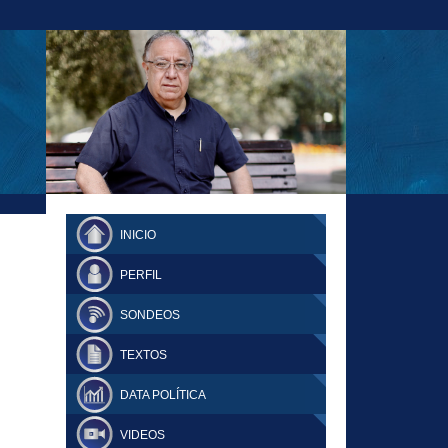
23-11-18 MAURICIO MALCA POPOVICH
FERNANDO TUESTA SUPLEMENTO
INICIO
DOMINGO
PERFIL
SONDEOS
TEXTOS
DATA POLÍTICA
VIDEOS