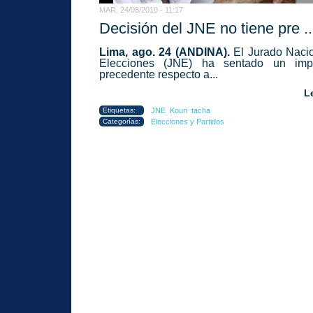
MAR, 24/08/2010 - 11:17
Decisión del JNE no tiene pre ..
Lima, ago. 24 (ANDINA).
El Jurado Naci
Elecciones (JNE) ha sentado un impo
precedente respecto a...
L
Etiquetas:
JNE
Kouri
tacha
Categorías:
Elecciones y Partidos