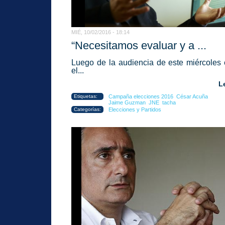
MIÉ, 10/02/2016 - 18:14
“Necesitamos evaluar y a ...
Luego de la
audiencia de este miércoles
el...
L
Etiquetas:
Campaña elecciones 2016
César Acuña
Jaime Guzman
JNE
tacha
Categorías:
Elecciones y Partidos