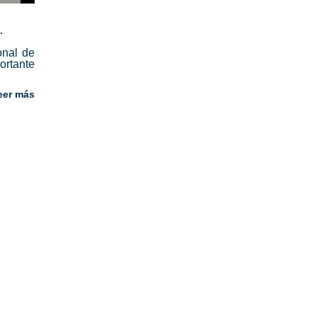
.
onal de
rtante
eer más