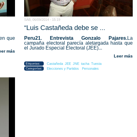
SÁB, 06/09/2014 - 15:19
“Luis Castañeda debe se ...
 en que
Peru21. Entrevista Gonzalo Pajares.
La
campaña electoral parecía aletargada hasta que
el Jurado Especial Electoral (JEE)...
eer más
Leer más
Etiquetas:
Castañeda
JEE
JNE
tacha
Tuesta
Categorías:
Elecciones y Partidos
Personales