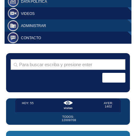
DATA POLÍTICA
VIDEOS
ADMINISTRAR
CONTACTO
HOY: 55
AYER:
1402
visitas
TODOS:
12009708