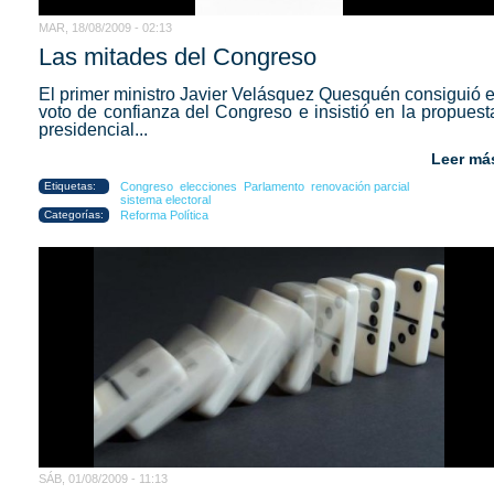
MAR, 18/08/2009 - 02:13
Las mitades del Congreso
El primer ministro Javier Velásquez Quesquén consiguió e
voto de confianza del Congreso e insistió en la propuest
presidencial...
Leer má
Etiquetas:
Congreso
elecciones
Parlamento
renovación parcial
sistema electoral
Categorías:
Reforma Política
SÁB, 01/08/2009 - 11:13