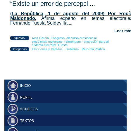
“Existe un error de percepci ...
(La República, 1 de agosto del 2009) Por Rocí
Maldonado.
Afirma experto en temas electorale
Fernando Tuesta Soldevilla....
Leer má
Etiquetas:
Alan García
Congreso
discurso presidencial
elecciones regionales
referéndum
renovación parcial
sistema electoral
Tuesta
Categorías:
Elecciones y Partidos
Gobierno
Reforma Política
INICIO
PERFIL
SONDEOS
TEXTOS