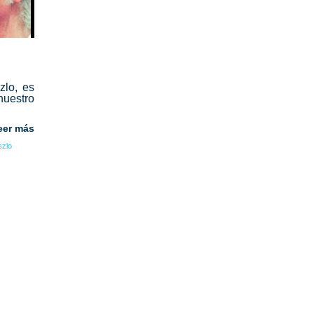
zlo, es
nuestro
eer más
szlo