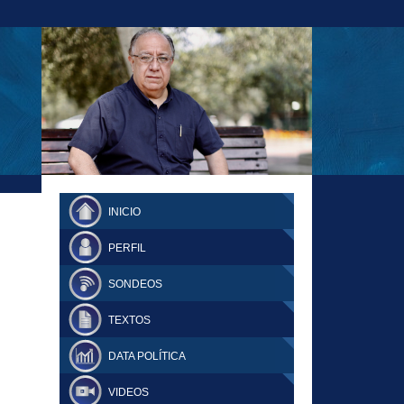
23-11-18 MAURICIO MALCA POPOVICH
FERNANDO TUESTA SUPLEMENTO
INICIO
DOMINGO
PERFIL
SONDEOS
TEXTOS
DATA POLÍTICA
VIDEOS