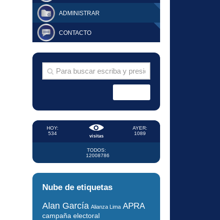
ADMINISTRAR
CONTACTO
HOY:
AYER:
534
1089
visitas
TODOS:
12008786
Nube de etiquetas
Alan García
APRA
Alianza Lima
campaña electoral