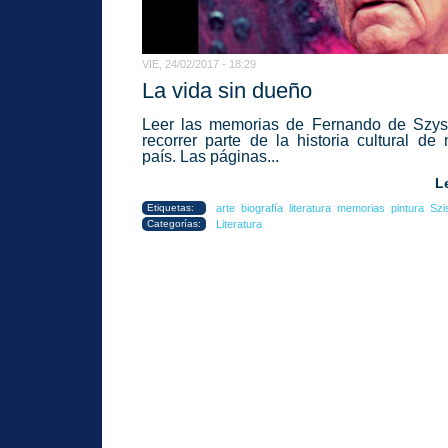
VIE, 24/02/2017 - 18:29
La vida sin dueño
Leer las memorias de Fernando de Szys
recorrer parte de la historia cultural de 
país. Las páginas...
L
Etiquetas:
arte
biografía
literatura
memorias
pintura
Szi
Categorías:
Literatura