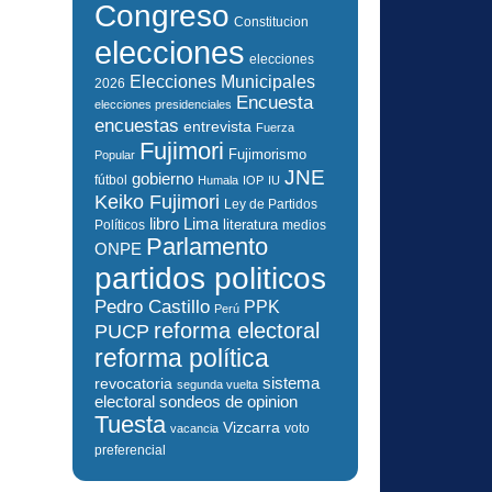
Congreso
Constitucion
elecciones
elecciones
Elecciones Municipales
2026
Encuesta
elecciones presidenciales
encuestas
entrevista
Fuerza
Fujimori
Fujimorismo
Popular
JNE
gobierno
fútbol
Humala
IOP
IU
Keiko Fujimori
Ley de Partidos
libro
Lima
literatura
Políticos
medios
Parlamento
ONPE
partidos politicos
Pedro Castillo
PPK
Perú
reforma electoral
PUCP
reforma política
sistema
revocatoria
segunda vuelta
electoral
sondeos de opinion
Tuesta
Vizcarra
voto
vacancia
preferencial