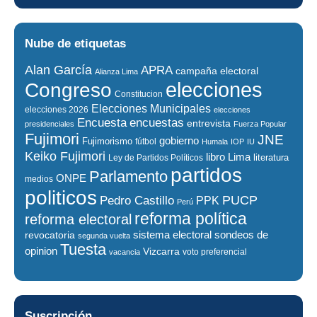
Nube de etiquetas
Alan García
APRA
campaña electoral
Alianza Lima
elecciones
Congreso
Constitucion
Elecciones Municipales
elecciones 2026
elecciones
encuestas
Encuesta
entrevista
presidenciales
Fuerza Popular
Fujimori
JNE
gobierno
Fujimorismo
fútbol
Humala
IOP
IU
Keiko Fujimori
libro
Lima
literatura
Ley de Partidos Políticos
partidos
Parlamento
ONPE
medios
politicos
PUCP
Pedro Castillo
PPK
Perú
reforma política
reforma electoral
sistema electoral
revocatoria
sondeos de
segunda vuelta
Tuesta
opinion
Vizcarra
voto preferencial
vacancia
Suscripción