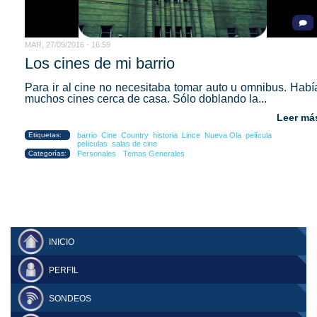
MAR, 27/09/2016 - 16:59
Los cines de mi barrio
Para ir al cine no necesitaba tomar auto u omnibus. Habí
muchos cines cerca de casa. Sólo doblando la...
Leer má
Etiquetas:
barrio
Cine
Country
historia
Lince
Nueva Ola
película
películas
salas de cine
Categorías:
Personales
Temas Generales
INICIO
PERFIL
SONDEOS