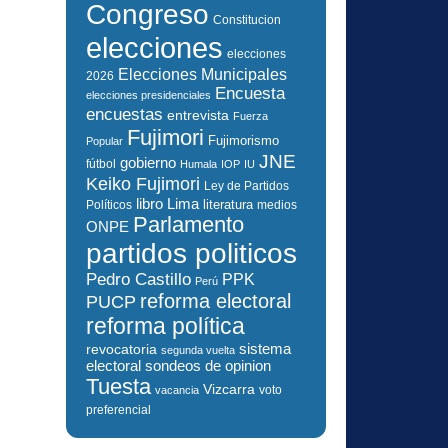
Congreso
Constitucion
elecciones
elecciones
Elecciones Municipales
2026
Encuesta
elecciones presidenciales
encuestas
entrevista
Fuerza
Fujimori
Fujimorismo
Popular
JNE
gobierno
fútbol
Humala
IOP
IU
Keiko Fujimori
Ley de Partidos
libro
Lima
literatura
Políticos
medios
Parlamento
ONPE
partidos politicos
Pedro Castillo
PPK
Perú
reforma electoral
PUCP
reforma política
sistema
revocatoria
segunda vuelta
electoral
sondeos de opinion
Tuesta
Vizcarra
voto
vacancia
preferencial