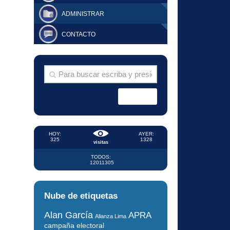
ADMINISTRAR
CONTACTO
HOY:
AYER:
325
1328
visitas
TODOS:
12011305
Nube de etiquetas
Alan García
APRA
Alianza Lima
campaña electoral