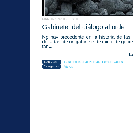
MAR, 07/02/2012 - 18:00
Gabinete: del diálogo al orde ...
No hay precedente en la historia de las 
décadas, de un gabinete de inicio de gobie
tan...
L
Etiquetas:
Crisis ministerial
Humala
Lerner
Valdes
Categorías:
Varios