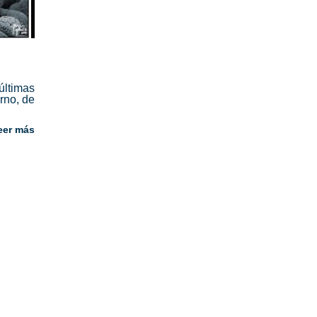
últimas
rno, de
eer más