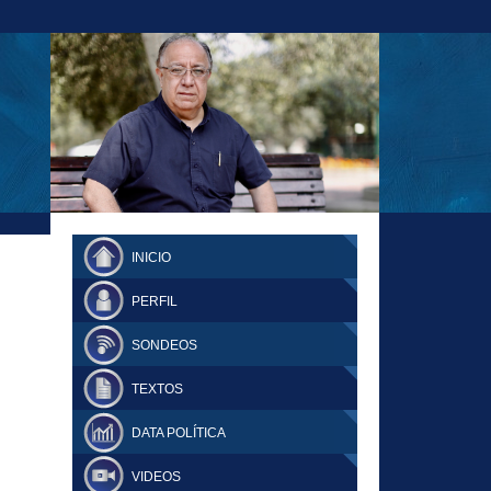
23-11-18 MAURICIO MALCA POPOVICH
FERNANDO TUESTA SUPLEMENTO
INICIO
DOMINGO
PERFIL
SONDEOS
TEXTOS
DATA POLÍTICA
VIDEOS