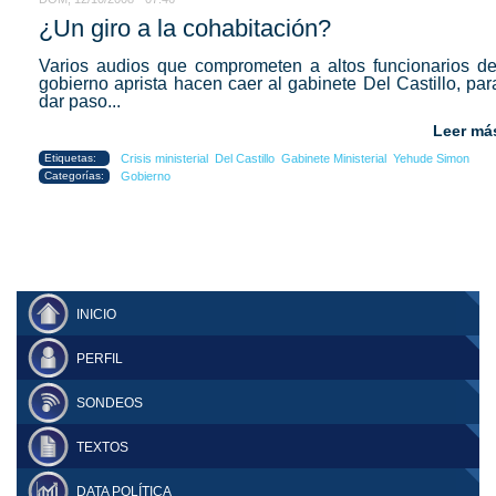
¿Un giro a la cohabitación?
Varios audios que comprometen a altos funcionarios de
gobierno aprista hacen caer al gabinete Del Castillo, par
dar paso...
Leer má
Etiquetas:
Crisis ministerial
Del Castillo
Gabinete Ministerial
Yehude Simon
Categorías:
Gobierno
INICIO
PERFIL
SONDEOS
TEXTOS
DATA POLÍTICA