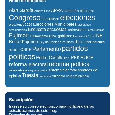
Nube de etiquetas
Alan García
APRA
campaña electoral
Alianza Lima
elecciones
Congreso
Constitucion
Elecciones Municipales
elecciones 2026
elecciones
encuestas
Encuesta
entrevista
presidenciales
Fuerza Popular
Fujimori
JNE
gobierno
Fujimorismo
fútbol
Humala
IOP
IU
Keiko Fujimori
libro
Lima
literatura
Ley de Partidos Políticos
partidos
Parlamento
ONPE
medios
politicos
PUCP
Pedro Castillo
PPK
Perú
reforma política
reforma electoral
sistema electoral
revocatoria
sondeos de
segunda vuelta
Tuesta
opinion
Vizcarra
voto preferencial
vacancia
Suscripción
Ingrese su correo electrónico para notificarlo de las
actualizaciones de este blog:
Dirección de correo