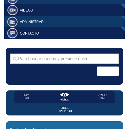
VIDEOS
ADMINISTRAR
CONTACTO
HOY:
AYER:
563
1328
visitas
TODOS:
12011543