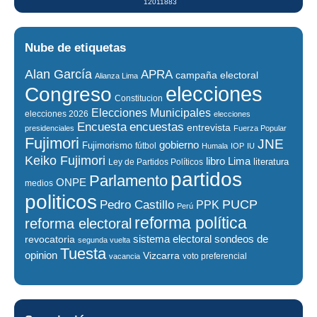
12011883
Nube de etiquetas
Alan García
APRA
campaña electoral
Alianza Lima
elecciones
Congreso
Constitucion
Elecciones Municipales
elecciones 2026
elecciones
encuestas
Encuesta
entrevista
presidenciales
Fuerza Popular
Fujimori
JNE
gobierno
Fujimorismo
fútbol
Humala
IOP
IU
Keiko Fujimori
libro
Lima
literatura
Ley de Partidos Políticos
partidos
Parlamento
ONPE
medios
politicos
PUCP
Pedro Castillo
PPK
Perú
reforma política
reforma electoral
sistema electoral
revocatoria
sondeos de
segunda vuelta
Tuesta
opinion
Vizcarra
voto preferencial
vacancia