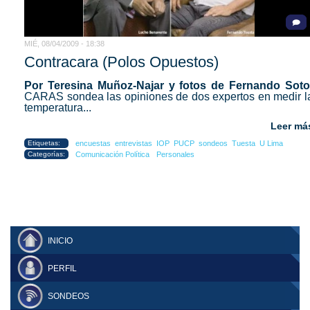
MIÉ, 08/04/2009 - 18:38
Contracara (Polos Opuestos)
Por Teresina Muñoz-Najar y fotos de Fernando Soto
CARAS sondea las opiniones de dos expertos en medir l
temperatura...
Leer má
Etiquetas:
encuestas
entrevistas
IOP
PUCP
sondeos
Tuesta
U Lima
Categorías:
Comunicación Política
Personales
INICIO
PERFIL
SONDEOS