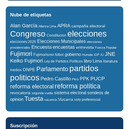
Nube de etiquetas
Alan García
APRA
campaña electoral
Alianza Lima
elecciones
Congreso
Constitucion
Elecciones Municipales
elecciones 2026
elecciones
encuestas
Encuesta
entrevista
presidenciales
Fuerza Popular
Fujimori
JNE
gobierno
Fujimorismo
fútbol
Humala
IOP
IU
Keiko Fujimori
libro
Lima
literatura
Ley de Partidos Políticos
partidos
Parlamento
ONPE
medios
politicos
PUCP
Pedro Castillo
PPK
Perú
reforma política
reforma electoral
sistema electoral
revocatoria
sondeos de
segunda vuelta
Tuesta
opinion
Vizcarra
voto preferencial
vacancia
Suscripción