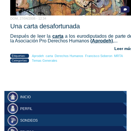
DOM, 27/04/2008 - 12:34
Una carta desafortunada
Después de leer la
carta
a los eurodiputados de parte d
la Asociación Pro Derechos Humanos
(Aprodeh)
,...
Leer má
Etiquetas:
Aprodeh
carta
Derechos Humanos
Francisco Soberon
MRTA
Categorías:
Temas Generales
INICIO
PERFIL
SONDEOS