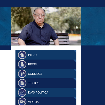
23-11-18 MAURICIO MALCA POPOVICH
FERNANDO TUESTA SUPLEMENTO
INICIO
DOMINGO
PERFIL
SONDEOS
TEXTOS
DATA POLÍTICA
VIDEOS