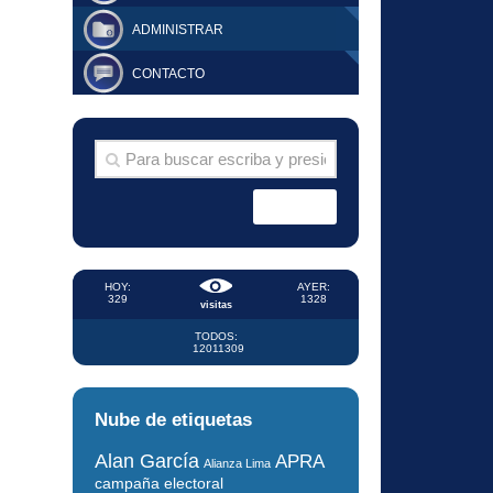
ADMINISTRAR
CONTACTO
HOY:
AYER:
329
1328
visitas
TODOS:
12011309
Nube de etiquetas
Alan García
APRA
Alianza Lima
campaña electoral