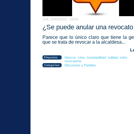
JUE, 31/01/2013 - 19:53
¿Se puede anular una revocato 
Parece que lo único claro que tiene la ge
que se trata de revocar a la alcaldesa...
L
Etiquetas:
blancos
Lima
municipalidad
nulidad
nulos
revocatoria
Categorías:
Elecciones y Partidos