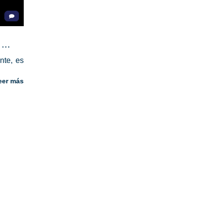
...
nte, es
eer más