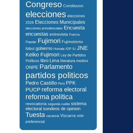
Congreso
Constitucion
elecciones
elecciones
Elecciones Municipales
2026
Encuesta
elecciones presidenciales
encuestas
entrevista
Fuerza
Fujimori
Fujimorismo
Popular
JNE
gobierno
fútbol
Humala
IOP
IU
Keiko Fujimori
Ley de Partidos
libro
Lima
literatura
Políticos
medios
Parlamento
ONPE
partidos politicos
Pedro Castillo
PPK
Perú
reforma electoral
PUCP
reforma política
sistema
revocatoria
segunda vuelta
electoral
sondeos de opinion
Tuesta
Vizcarra
voto
vacancia
preferencial