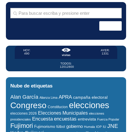
HOY:
AYER:
490
1331
visitas
TODOS:
12012800
Nube de etiquetas
Alan García
APRA
campaña electoral
Alianza Lima
elecciones
Congreso
Constitucion
Elecciones Municipales
elecciones 2026
elecciones
encuestas
Encuesta
entrevista
presidenciales
Fuerza Popular
Fujimori
JNE
gobierno
Fujimorismo
fútbol
Humala
IOP
IU