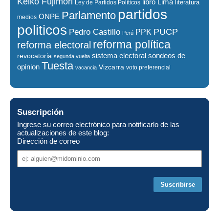
Keiko Fujimori
libro
Lima
literatura
Ley de Partidos Políticos
partidos
Parlamento
ONPE
medios
politicos
PUCP
Pedro Castillo
PPK
Perú
reforma política
reforma electoral
sistema electoral
revocatoria
sondeos de
segunda vuelta
Tuesta
opinion
Vizcarra
voto preferencial
vacancia
Suscripción
Ingrese su correo electrónico para notificarlo de las
actualizaciones de este blog:
Dirección de correo
Dirección
de
correo