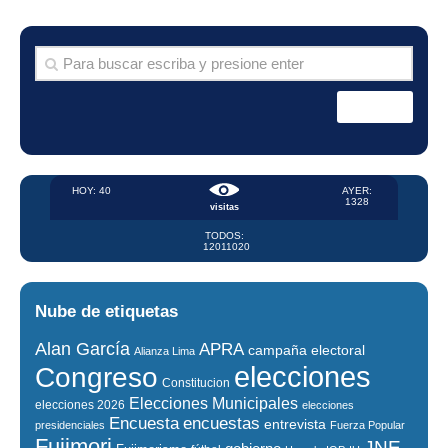
HOY: 40
AYER:
1328
visitas
TODOS:
12011020
Nube de etiquetas
Alan García
APRA
campaña electoral
Alianza Lima
elecciones
Congreso
Constitucion
Elecciones Municipales
elecciones 2026
elecciones
encuestas
Encuesta
entrevista
presidenciales
Fuerza Popular
Fujimori
JNE