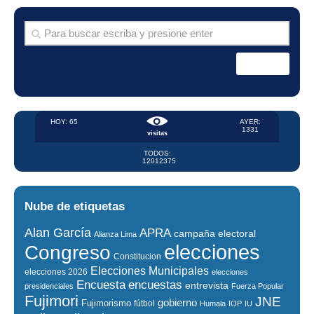
HOY: 65
AYER:
1331
visitas
TODOS:
12012375
Nube de etiquetas
Alan García
APRA
campaña electoral
Alianza Lima
elecciones
Congreso
Constitucion
Elecciones Municipales
elecciones 2026
elecciones
encuestas
Encuesta
entrevista
presidenciales
Fuerza Popular
Fujimori
JNE
gobierno
Fujimorismo
fútbol
Humala
IOP
IU