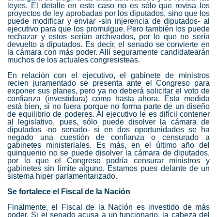
leyes. El detalle en este caso no es sólo que revisa los
proyectos de ley aprobadas por los diputados, sino que los
puede modificar y enviar -sin injerencia de diputados- al
ejecutivo para que los promulgue. Pero también los puede
rechazar y estos serían archivados, por lo que no sería
devuelto a diputados. Es decir, el senado se convierte en
la cámara con más poder. Allí seguramente candidatearán
muchos de los actuales congresist
e
as.
En relación con el ejecutivo, el gabinete de ministros
recien juramentado se presenta ante el Congreso para
exponer sus planes, pero ya no deberá solicitar el voto de
confianza (investidura) como hasta ahora. Esta medida
está bien, si no fuera porque no forma parte de un diseño
de equilibrio de poderes. Al ejecutivo le es difícil contener
al legislativo, pues, sólo puede disolver la cámara de
diputados -no senado- si en dos oportunidades se ha
negado una cuestión de confianza o censurado a
gabinetes ministeriales. Es más, en el último año del
quinquenio no se puede disolver la cámara de diputados,
por lo que el Congreso podría censurar ministros y
gabinetes sin límite alguno. Estamos pues delante de un
sistema hiper parlamentarizado.
Se fortalece el Fiscal de la Nación
Finalmente, el Fiscal de la Nación es investido de más
poder. Si el senado acusa a un funcionario, la cabeza del