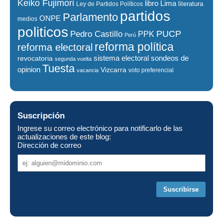
Keiko Fujimori
libro
Lima
literatura
Ley de Partidos Políticos
partidos
Parlamento
ONPE
medios
politicos
PUCP
Pedro Castillo
PPK
Perú
reforma política
reforma electoral
sistema electoral
revocatoria
sondeos de
segunda vuelta
Tuesta
opinion
Vizcarra
voto preferencial
vacancia
Suscripción
Ingrese su correo electrónico para notificarlo de las
actualizaciones de este blog:
Dirección de correo
Dirección
de
correo