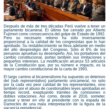
Después de más de tres décadas Perú vuelve a tener
un
parlamento bicameral
. El último fue cerrado por Alberto
Fujimori como consecuencia del golpe de Estado de 1992.
Pero su necesario retorno ha sido inversamente
proporcional a la calidad de los congresistas que lo han
aprobado. Su restablecimiento se lleva adelante en medio
del alto desprestigio del Congreso. Sólo el 6% de los
peruanos aprueban su desempeño. Así, los portadores del
cambio constitucional, portan también sus limitaciones y
pequeños intereses. La modificación alcanza 53 artículos
de la Constitución que, por su número e impacto, es la
mayor cambio constitucional de la carta de 1993.
El largo camino al bicameralismo ha supuesto un deterioro
del (sub representativo) parlamento unicameral, no solo
por la cada vez peor calidad de los representantes, sino
también por el abuso de cuestionables leyes aprobadas en
tiempo record, exeptuando trámites de comisiones o
dobles votaciones. Así como, desde el 2016, someter,
acosar y tener en vilo al presidente con la espada de
Damocles de una mala interpretación de la figura de la
vacancia presidencial.