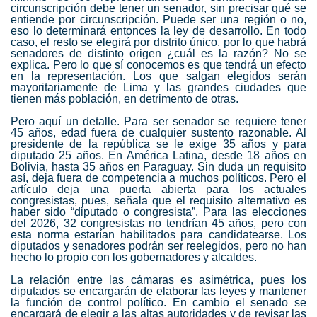
circunscripción debe tener un senador, sin precisar qué se
entiende por circunscripción. Puede ser una región o no,
eso lo determinará entonces la ley de desarrollo. En todo
caso, el resto se elegirá por distrito único, por lo que habrá
senadores de distinto origen ¿cuál es la razón? No se
explica. Pero lo que sí conocemos es que tendrá un efecto
en la representación. Los que salgan elegidos serán
mayoritariamente de Lima y las grandes ciudades que
tienen más población, en detrimento de otras.
Pero aquí un detalle. Para ser senador se requiere tener
45 años, edad fuera de cualquier sustento razonable. Al
presidente de la república se le exige 35 años y para
diputado 25 años. En América Latina, desde 18 años en
Bolivia, hasta 35 años en Paraguay. Sin duda un requisito
así, deja fuera de competencia a muchos políticos. Pero el
artículo deja una puerta abierta para los actuales
congresistas, pues, señala que el requisito alternativo es
haber sido “diputado o congresista”. Para las elecciones
del 2026, 32 congresistas no tendrían 45 años, pero con
esta norma estarían habilitados para candidatearse. Los
diputados y senadores podrán ser reelegidos, pero no han
hecho lo propio con los gobernadores y alcaldes.
La relación entre las cámaras es asimétrica, pues los
diputados se encargarán de elaborar las leyes y mantener
la función de control político. En cambio el senado se
encargará de elegir a las altas autoridades y de revisar las