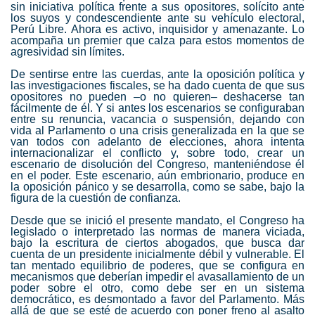
sin iniciativa política frente a sus opositores, solícito ante
los suyos y condescendiente ante su vehículo electoral,
Perú Libre. Ahora es activo, inquisidor y amenazante. Lo
acompaña un premier que calza para estos momentos de
agresividad sin límites.
De sentirse entre las cuerdas, ante la oposición política y
las investigaciones fiscales, se ha dado cuenta de que sus
opositores no pueden –o no quieren– deshacerse tan
fácilmente de él. Y si antes los escenarios se configuraban
entre su renuncia, vacancia o suspensión, dejando con
vida al Parlamento o una crisis generalizada en la que se
van todos con adelanto de elecciones, ahora intenta
internacionalizar el conflicto y, sobre todo, crear un
escenario de disolución del Congreso, manteniéndose él
en el poder. Este escenario, aún embrionario, produce en
la oposición pánico y se desarrolla, como se sabe, bajo la
figura de la cuestión de confianza.
Desde que se inició el presente mandato, el Congreso ha
legislado o interpretado las normas de manera viciada,
bajo la escritura de ciertos abogados, que busca dar
cuenta de un presidente inicialmente débil y vulnerable. El
tan mentado equilibrio de poderes, que se configura en
mecanismos que deberían impedir el avasallamiento de un
poder sobre el otro, como debe ser en un sistema
democrático, es desmontado a favor del Parlamento. Más
allá de que se esté de acuerdo con poner freno al asalto