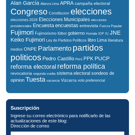
Alan García
APRA
campaña electoral
Alianza Lima
elecciones
Congreso
Constitucion
Elecciones Municipales
elecciones 2026
elecciones
encuestas
Encuesta
entrevista
presidenciales
Fuerza Popular
Fujimori
JNE
gobierno
Fujimorismo
fútbol
Humala
IOP
IU
Keiko Fujimori
libro
Lima
literatura
Ley de Partidos Políticos
partidos
Parlamento
ONPE
medios
politicos
PUCP
Pedro Castillo
PPK
Perú
reforma política
reforma electoral
sistema electoral
revocatoria
sondeos de
segunda vuelta
Tuesta
opinion
Vizcarra
voto preferencial
vacancia
Suscripción
Ingrese su correo electrónico para notificarlo de las
actualizaciones de este blog:
Dirección de correo
Dirección