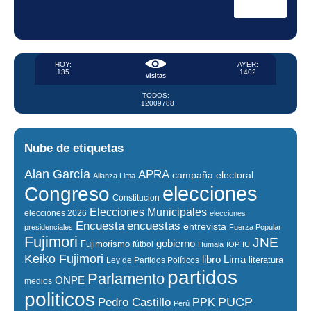
HOY:
AYER:
135
1402
visitas
TODOS:
12009788
Nube de etiquetas
Alan García
APRA
campaña electoral
Alianza Lima
elecciones
Congreso
Constitucion
Elecciones Municipales
elecciones 2026
elecciones
encuestas
Encuesta
entrevista
presidenciales
Fuerza Popular
Fujimori
JNE
gobierno
Fujimorismo
fútbol
Humala
IOP
IU
Keiko Fujimori
libro
Lima
literatura
Ley de Partidos Políticos
partidos
Parlamento
ONPE
medios
politicos
PUCP
Pedro Castillo
PPK
Perú