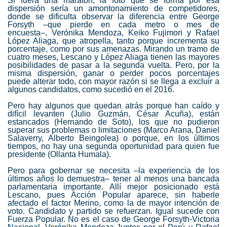
Si fuera una maratón, la foto que se forma por esa
dispersión sería un amontonamiento de competidores,
donde se dificulta observar la diferencia entre
George
Forsyth
–que pierde en cada metro o mes de
encuesta–,
Verónika Mendoza
,
Keiko Fujimori
y
Rafael
López Aliaga
, que atropella, tanto porque incrementa su
porcentaje, como por sus amenazas. Mirando un tramo de
cuatro meses, Lescano y López Aliaga tienen las mayores
posibilidades de pasar a la segunda vuelta. Pero, por la
misma dispersión, ganar o perder pocos porcentajes
puede alterar todo, con mayor razón si se llega a excluir a
algunos candidatos, como sucedió en el 2016.
Pero hay algunos que quedan atrás porque han caído y
difícil levanten (
Julio Guzmán
,
César Acuña
), están
estancados (
Hernando de Soto
), los que no pudieron
superar sus problemas o limitaciones (
Marco Arana
,
Daniel
Salaverry
,
Alberto Beingolea
) o porque, en los últimos
tiempos, no hay una segunda oportunidad para quien fue
presidente (Ollanta Humala).
Pero para gobernar se necesita –la experiencia de los
últimos años lo demuestra– tener al menos una bancada
parlamentaria importante. Allí mejor posicionado está
Lescano, pues Acción Popular aparece, sin haberle
afectado el factor Merino, como la de mayor intención de
voto. Candidato y partido se refuerzan. Igual sucede con
Fuerza Popular. No es el caso de
George Forsyth
-Victoria