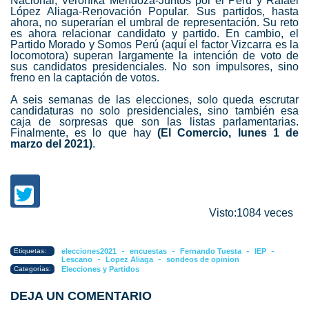
Nacional,
Verónika Mendoza
-Juntos por el Perú y Rafael
López Aliaga-Renovación Popular. Sus partidos, hasta
ahora, no superarían el umbral de representación. Su reto
es ahora relacionar candidato y partido. En cambio, el
Partido Morado y Somos Perú (aquí el factor Vizcarra es la
locomotora) superan largamente la intención de voto de
sus candidatos presidenciales. No son impulsores, sino
freno en la captación de votos.
A seis semanas de las elecciones, solo queda escrutar
candidaturas no solo presidenciales, sino también esa
caja de sorpresas que son las listas parlamentarias.
Finalmente, es lo que hay
(El Comercio, lunes 1 de
marzo del 2021)
.
Visto:1084 veces
-
-
-
-
Etiquetas:
elecciones2021
encuestas
Fernando Tuesta
IEP
-
-
Lescano
Lopez Aliaga
sondeos de opinion
Categorías:
Elecciones y Partidos
DEJA UN COMENTARIO