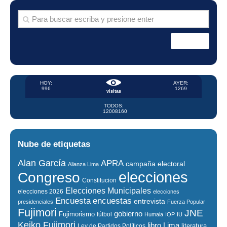
HOY:
AYER:
996
1269
visitas
TODOS:
12008160
Nube de etiquetas
Alan García
APRA
campaña electoral
Alianza Lima
elecciones
Congreso
Constitucion
Elecciones Municipales
elecciones 2026
elecciones
encuestas
Encuesta
entrevista
presidenciales
Fuerza Popular
Fujimori
JNE
gobierno
Fujimorismo
fútbol
Humala
IOP
IU
Keiko Fujimori
libro
Lima
literatura
Ley de Partidos Políticos