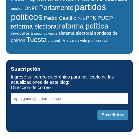
partidos
Parlamento
ONPE
medios
politicos
PUCP
Pedro Castillo
PPK
Perú
reforma política
reforma electoral
sistema electoral
revocatoria
sondeos de
segunda vuelta
Tuesta
opinion
Vizcarra
voto preferencial
vacancia
Suscripción
Ingrese su correo electrónico para notificarlo de las
actualizaciones de este blog:
Dirección de correo
Dirección
de
correo