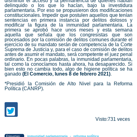
disminuir el acceso y la permanencia de quienes habían
delinquido o los que lo hacían, bajo la investidura
parlamentaria. Por eso se propusieron dos modificaciones
constitucionales. Impedir que postulen aquellos que tenían
sentencias en primera instancia por delitos dolosos y
modificar la figura de la
inmunidad parlamentaria
. La
primera se aprobó hace unos meses y esta semana
aquella que señala que los congresistas que son
procesados por la comisión de delitos comunes durante el
ejercicio de su mandato serán de competencia de la Corte
Suprema de Justicia y, para el caso de comisión de delitos
antes de asumir el mandato, será competente el juez penal
ordinario. En pocas palabras, la
inmunidad parlamentaria
,
tal como la conocíamos hasta ahora, ha desaparecido. Si
bien esto no cambia todo, algo de higiene política se ha
ganado
(El Comercio, lunes 8 de febrero 2021)
.
*Presidió la Comisión de Alto Nivel para la Reforma
Política (CANRP).
Visto:731 veces
-
Etiquetas:
inmunidad parlamentaria
reforma política