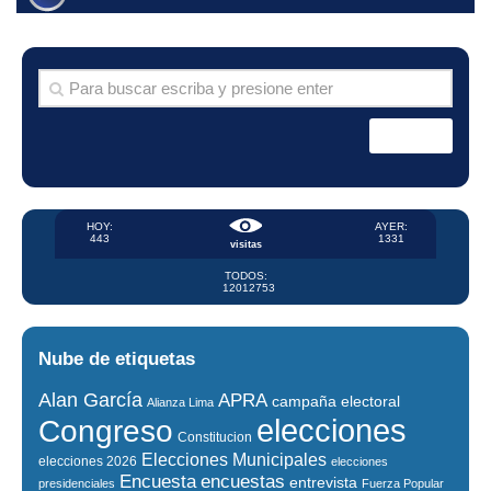
HOY:
AYER:
443
1331
visitas
TODOS:
12012753
Nube de etiquetas
Alan García
APRA
campaña electoral
Alianza Lima
elecciones
Congreso
Constitucion
Elecciones Municipales
elecciones 2026
elecciones
encuestas
Encuesta
entrevista
presidenciales
Fuerza Popular