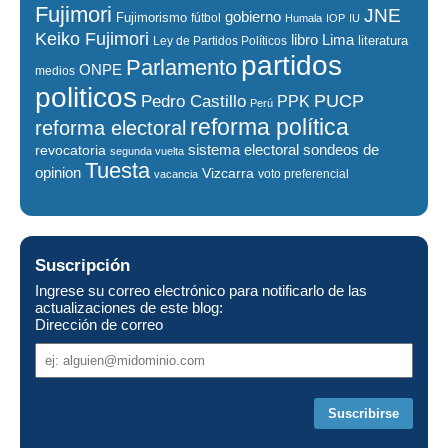
Fujimori
JNE
gobierno
Fujimorismo
fútbol
Humala
IOP
IU
Keiko Fujimori
libro
Lima
literatura
Ley de Partidos Políticos
partidos
Parlamento
ONPE
medios
politicos
PUCP
Pedro Castillo
PPK
Perú
reforma política
reforma electoral
sistema electoral
revocatoria
sondeos de
segunda vuelta
Tuesta
opinion
Vizcarra
voto preferencial
vacancia
Suscripción
Ingrese su correo electrónico para notificarlo de las
actualizaciones de este blog:
Dirección de correo
Dirección
de
correo