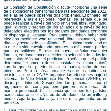
La Comisión de Constitución discute incorporar una serie
de disposiciones transitorias para las elecciones del 2021,
en ellas se puede observar dos problemas. El primero, en
referencia a las elecciones internas, se señala que se
puede realizar a través del voto universal, libre, voluntario,
igual, directo y secreto de los afiliados o a través de los
delegados elegidos por los órganos partidarios conforme
lo disponga el estatuto. Previamente, deben haber sido
elegidos mediante voto universal, libre, voluntario, igual,
directo y secreto de los afiliados. Esta última modalidad es
la que ha sido cuestionada, pero es la más usada por los
partidos políticos. El estatuto puede señalar cualquier
fórmula, en donde pocos deciden la selección de todos los
candidatos. Más aún, el predictamen señala que el partido
determina “el número de sus postulantes a candidatos”,
con lo que se puede limitar la participación de sus
miembros. Pero lo más alarmante es que los partidos se
resisten a que la ONPE organice las elecciones bajo el
sistema de Voto Electrónico No Presencial (VENP), es
decir, por Internet. Suspenden las primarias, bajo el
argumento del contagio, pero quieren las internas, de
manera presencial. La militancia que tienen los partidos
acreditadas ante el JNE es de alrededor de un millón y
medio. Aquí la pandemia ya no es un argumento, es un
pretexto.
El segundo problema es el del tiempo de militancia en un