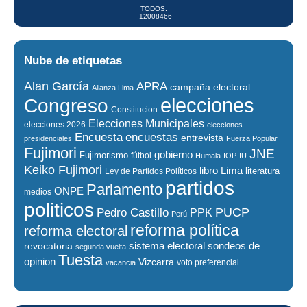
TODOS:
12008466
Nube de etiquetas
Alan García
APRA
campaña electoral
Alianza Lima
elecciones
Congreso
Constitucion
Elecciones Municipales
elecciones 2026
elecciones
encuestas
Encuesta
entrevista
presidenciales
Fuerza Popular
Fujimori
JNE
gobierno
Fujimorismo
fútbol
Humala
IOP
IU
Keiko Fujimori
libro
Lima
literatura
Ley de Partidos Políticos
partidos
Parlamento
ONPE
medios
politicos
PUCP
Pedro Castillo
PPK
Perú
reforma política
reforma electoral
sistema electoral
revocatoria
sondeos de
segunda vuelta
Tuesta
opinion
Vizcarra
voto preferencial
vacancia