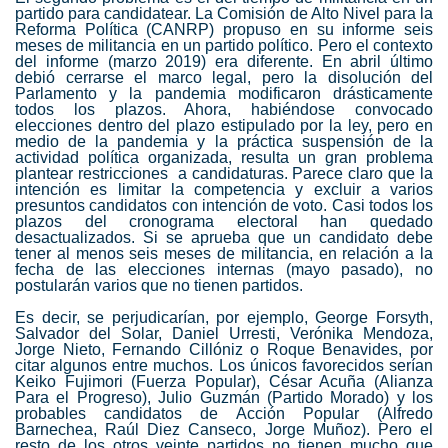
partido para candidatear. La Comisión de Alto Nivel para la
Reforma Política (CANRP) propuso en su informe seis
meses de militancia en un partido político. Pero el contexto
del informe (marzo 2019) era diferente. En abril último
debió cerrarse el marco legal, pero la disolución del
Parlamento y la pandemia modificaron drásticamente
todos los plazos. Ahora, habiéndose convocado
elecciones dentro del plazo estipulado por la ley, pero en
medio de la pandemia y la práctica suspensión de la
actividad política organizada, resulta un gran problema
plantear restricciones a candidaturas. Parece claro que la
intención es limitar la competencia y excluir a varios
presuntos candidatos con intención de voto. Casi todos los
plazos del cronograma electoral han quedado
desactualizados. Si se aprueba que un candidato debe
tener al menos seis meses de militancia, en relación a la
fecha de las elecciones internas (mayo pasado), no
postularán varios que no tienen partidos.
Es decir, se perjudicarían, por ejemplo, George Forsyth,
Salvador del Solar, Daniel Urresti, Verónika Mendoza,
Jorge Nieto, Fernando Cillóniz o Roque Benavides, por
citar algunos entre muchos. Los únicos favorecidos serían
Keiko Fujimori (Fuerza Popular), César Acuña (Alianza
Para el Progreso), Julio Guzmán (Partido Morado) y los
probables candidatos de Acción Popular (Alfredo
Barnechea, Raúl Diez Canseco, Jorge Muñoz). Pero el
resto de los otros veinte partidos no tienen mucho que