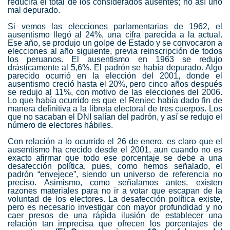
reducirá el total de los considerados ausentes; no así uno
mal depurado.
Si vemos las elecciones parlamentarias de 1962, el
ausentismo llegó al 24%, una cifra parecida a la actual.
Ese año, se produjo un golpe de Estado y se convocaron a
elecciones al año siguiente, previa reinscripción de todos
los peruanos. El ausentismo en 1963 se redujo
drásticamente al 5,6%. El padrón se había depurado. Algo
parecido ocurrió en la elección del 2001, donde el
ausentismo creció hasta el 20%, pero cinco años después
se redujo al 11%, con motivo de las elecciones del 2006.
Lo que había ocurrido es que el Reniec había dado fin de
manera definitiva a la libreta electoral de tres cuerpos. Los
que no sacaban el DNI salían del padrón, y así se redujo el
número de electores hábiles.
Con relación a lo ocurrido el 26 de enero, es claro que el
ausentismo ha crecido desde el 2001, aun cuando no es
exacto afirmar que todo ese porcentaje se debe a una
desafección política, pues, como hemos señalado, el
padrón “envejece”, siendo un universo de referencia no
preciso. Asimismo, como señalamos antes, existen
razones materiales para no ir a votar que escapan de la
voluntad de los electores. La desafección política existe,
pero es necesario investigar con mayor profundidad y no
caer presos de una rápida ilusión de establecer una
relación tan imprecisa que ofrecen los porcentajes de