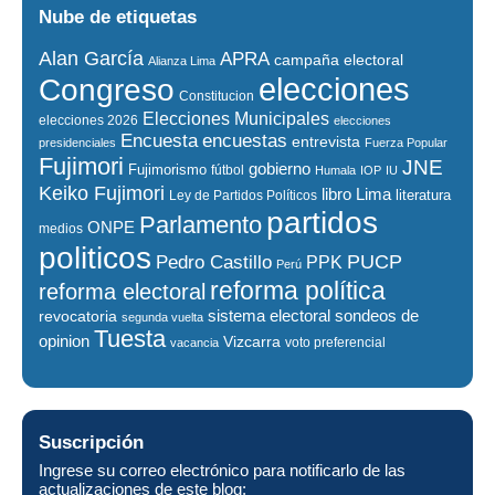
Nube de etiquetas
Alan García
APRA
campaña electoral
Alianza Lima
elecciones
Congreso
Constitucion
Elecciones Municipales
elecciones 2026
elecciones
encuestas
Encuesta
entrevista
presidenciales
Fuerza Popular
Fujimori
JNE
gobierno
Fujimorismo
fútbol
Humala
IOP
IU
Keiko Fujimori
libro
Lima
literatura
Ley de Partidos Políticos
partidos
Parlamento
ONPE
medios
politicos
PUCP
Pedro Castillo
PPK
Perú
reforma política
reforma electoral
sistema electoral
revocatoria
sondeos de
segunda vuelta
Tuesta
opinion
Vizcarra
voto preferencial
vacancia
Suscripción
Ingrese su correo electrónico para notificarlo de las
actualizaciones de este blog: