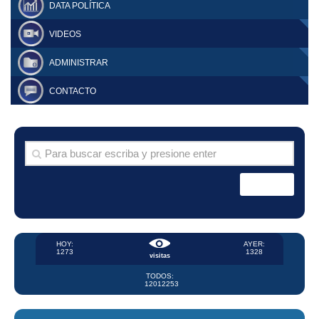
DATA POLÍTICA
VIDEOS
ADMINISTRAR
CONTACTO
HOY:
AYER:
1273
1328
visitas
TODOS:
12012253