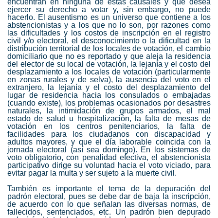
encuentran en ninguna de estas causales y que desea
ejercer su derecho a votar y, sin embargo, no puede
hacerlo. El ausentismo es un universo que contiene a los
abstencionistas y a los que no lo son, por razones como
las dificultades y los costos de inscripción en el registro
civil y/o electoral, el desconocimiento o la dificultad en la
distribución territorial de los locales de votación, el cambio
domiciliario que no es reportado y que aleja la residencia
del elector de su local de votación, la lejanía y el costo del
desplazamiento a los locales de votación (particularmente
en zonas rurales y de selva), la ausencia del voto en el
extranjero, la lejanía y el costo del desplazamiento del
lugar de residencia hacia los consulados o embajadas
(cuando existe), los problemas ocasionados por desastres
naturales, la intimidación de grupos armados, el mal
estado de salud u hospitalización, la falta de mesas de
votación en los centros penitenciarios, la falta de
facilidades para los ciudadanos con discapacidad y
adultos mayores, y que el día laborable coincida con la
jornada electoral (así sea domingo). En los sistemas de
voto obligatorio, con penalidad efectiva, el abstencionista
participativo dirige su voluntad hacia el voto viciado, para
evitar pagar la multa y ser sujeto a la muerte civil.
También es importante el tema de la depuración del
padrón electoral, pues se debe dar de baja la inscripción,
de acuerdo con lo que señalan las diversas normas, de
fallecidos, sentenciados, etc. Un padrón bien depurado