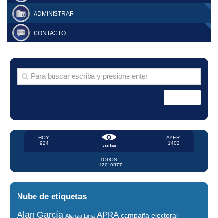
ADMINISTRAR
CONTACTO
HOY:
AYER:
924
1402
visitas
TODOS:
12010577
Nube de etiquetas
Alan García
APRA
campaña electoral
Alianza Lima