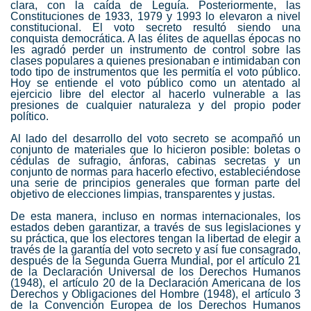
clara, con la caída de Leguía. Posteriormente, las
Constituciones de 1933, 1979 y 1993 lo elevaron a nivel
constitucional. El
voto secreto
resultó siendo una
conquista democrática. A las élites de aquellas épocas no
les agradó perder un instrumento de control sobre las
clases populares a quienes presionaban e intimidaban con
todo tipo de instrumentos que les permitía el voto público.
Hoy se entiende el voto público como un atentado al
ejercicio libre del elector al hacerlo vulnerable a las
presiones de cualquier naturaleza y del propio poder
político.
Al lado del desarrollo del
voto secreto
se acompañó un
conjunto de materiales que lo hicieron posible: boletas o
cédulas de sufragio, ánforas, cabinas secretas y un
conjunto de normas para hacerlo efectivo, estableciéndose
una serie de principios generales que forman parte del
objetivo de elecciones limpias, transparentes y justas.
De esta manera, incluso en normas internacionales, los
estados deben garantizar, a través de sus legislaciones y
su práctica, que los electores tengan la libertad de elegir a
través de la garantía del
voto secreto
y así fue consagrado,
después de la Segunda Guerra Mundial, por el artículo 21
de la Declaración Universal de los Derechos Humanos
(1948), el artículo 20 de la Declaración Americana de los
Derechos y Obligaciones del Hombre (1948), el artículo 3
de la Convención Europea de los Derechos Humanos