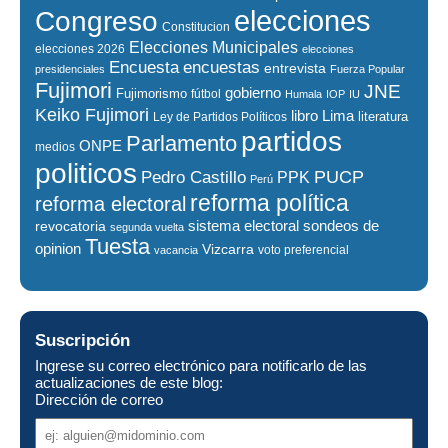
elecciones
Congreso
Constitucion
Elecciones Municipales
elecciones 2026
elecciones
encuestas
Encuesta
entrevista
presidenciales
Fuerza Popular
Fujimori
JNE
gobierno
Fujimorismo
fútbol
Humala
IOP
IU
Keiko Fujimori
libro
Lima
literatura
Ley de Partidos Políticos
partidos
Parlamento
ONPE
medios
politicos
PUCP
Pedro Castillo
PPK
Perú
reforma política
reforma electoral
sistema electoral
revocatoria
sondeos de
segunda vuelta
Tuesta
opinion
Vizcarra
voto preferencial
vacancia
Suscripción
Ingrese su correo electrónico para notificarlo de las
actualizaciones de este blog:
Dirección de correo
Dirección
de