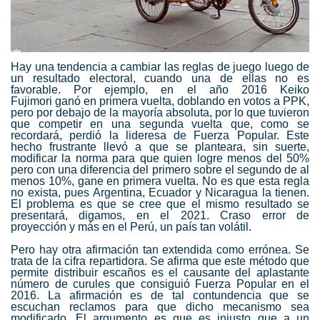
Hay una tendencia a cambiar las reglas de juego luego de
un resultado electoral, cuando una de ellas no es
favorable. Por ejemplo, en el año 2016
Keiko
Fujimori
ganó en primera vuelta, doblando en votos a
PPK
,
pero por debajo de la mayoría absoluta, por lo que tuvieron
que competir en una segunda vuelta que, como se
recordará, perdió la lideresa de
Fuerza Popular
. Este
hecho frustrante llevó a que se planteara, sin suerte,
modificar la norma para que quien logre menos del 50%
pero con una diferencia del primero sobre el segundo de al
menos 10%, gane en primera vuelta. No es que esta regla
no exista, pues Argentina, Ecuador y Nicaragua la tienen.
El problema es que se cree que el mismo resultado se
presentará, digamos, en el 2021. Craso error de
proyección y más en el Perú, un país tan volátil.
Pero hay otra afirmación tan extendida como errónea. Se
trata de la cifra repartidora. Se afirma que este método que
permite distribuir escaños es el causante del aplastante
número de curules que consiguió
Fuerza Popular
en el
2016. La afirmación es de tal contundencia que se
escuchan reclamos para que dicho mecanismo sea
modificado. El argumento es que es injusto que a un