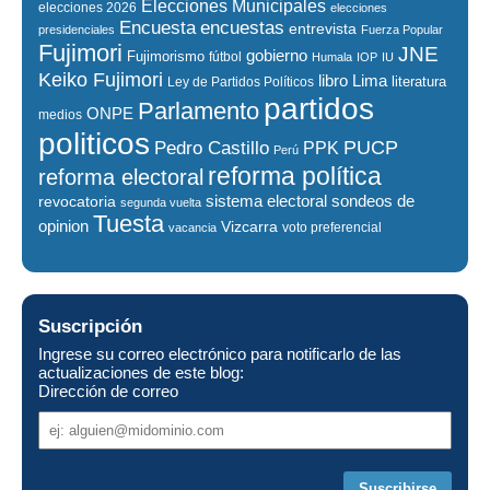
Elecciones Municipales
elecciones 2026
elecciones
encuestas
Encuesta
entrevista
presidenciales
Fuerza Popular
Fujimori
JNE
gobierno
Fujimorismo
fútbol
Humala
IOP
IU
Keiko Fujimori
libro
Lima
literatura
Ley de Partidos Políticos
partidos
Parlamento
ONPE
medios
politicos
PUCP
Pedro Castillo
PPK
Perú
reforma política
reforma electoral
sistema electoral
revocatoria
sondeos de
segunda vuelta
Tuesta
opinion
Vizcarra
voto preferencial
vacancia
Suscripción
Ingrese su correo electrónico para notificarlo de las
actualizaciones de este blog:
Dirección de correo
Dirección
de
correo