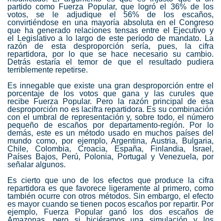
partido como Fuerza Popular, que logró el 36% de los
votos, se le adjudique el 56% de los escaños,
convirtiéndose en una mayoría absoluta en el Congreso
que ha generado relaciones tensas entre el
Ejecutivo
y
el
Legislativo
a lo largo de este período de mandato. La
razón de esta desproporción sería, pues, la cifra
repartidora, por lo que se hace necesario su cambio.
Detrás estaría el temor de que el resultado pudiera
terriblemente repetirse.
Es innegable que existe una gran desproporción entre el
porcentaje de los votos que gana y las curules que
recibe
Fuerza Popular
. Pero la razón principal de esa
desproporción no es la
cifra repartidora
. Es su combinación
con el umbral de representación y, sobre todo, el número
pequeño de escaños por departamento-región. Por lo
demás, este es un método usado en muchos países del
mundo como, por ejemplo, Argentina, Austria, Bulgaria,
Chile, Colombia, Croacia, España, Finlandia, Israel,
Países Bajos, Perú, Polonia, Portugal y Venezuela, por
señalar algunos.
Es cierto que uno de los efectos que produce la cifra
repartidora es que favorece ligeramente al primero, como
también ocurre con otros métodos. Sin embargo, el efecto
es mayor cuando se tienen pocos escaños por repartir. Por
ejemplo, Fuerza Popular ganó los dos escaños de
Amazonas, pero si hiciéramos una simulación y los