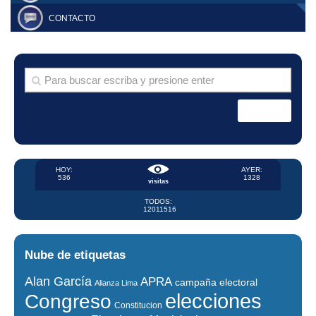
CONTACTO
HOY:
AYER:
536
1328
visitas
TODOS:
12011516
Nube de etiquetas
Alan García
APRA
campaña electoral
Alianza Lima
elecciones
Congreso
Constitucion