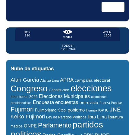
HOY:
AYER:
780
1269
visitas
TODOS:
12007944
Nube de etiquetas
Alan García
APRA
campaña electoral
Alianza Lima
elecciones
Congreso
Constitucion
Elecciones Municipales
elecciones 2026
elecciones
encuestas
Encuesta
entrevista
presidenciales
Fuerza Popular
Fujimori
JNE
gobierno
Fujimorismo
fútbol
Humala
IOP
IU
Keiko Fujimori
libro
Lima
literatura
Ley de Partidos Políticos
partidos
Parlamento
ONPE
medios
politicos