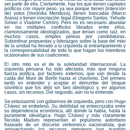
ser parte de ella. Ciertamente, hay los que tienen capitales
políticos con mayor peso, ya sea porque tienen (intención
de) votos (
Verónika Mendoza
), tienen bancadas (Marco
Arana) o tienen inscripción legal (Gregorio Santos, Yehude
Simon o Vladimir Cerrón). Pero no es necesario abundar
en los múltiples conflictos librados entre ellos,
clamorosamente ideologizados, que tenían como raíz, en
muchos casos, simples peleas por candidaturas.
Subordinar propuestas y liderazgos sobre la base del mito
de la unidad ha llevado a la izquierda al entrampamiento y
la corresponsabilidad de todo lo que hagan los miembros
ocasionales de sus coaliciones.
El otro mito es el de la solidaridad internacional. La
izquierda peruana ha sido afectada, más que ninguna
fuerza política, por factores externos, que van desde la
caída del Muro de Berlín hasta el chavismo. Del primero
tardó en entender y aceptar el derrumbe del bloque
soviético que los dejó sin faro ideológico y, en algunos
casos, sin recursos. Del segundo, aún no lo entiende.
Se entusiasmó con gobiernos de izquierda, pero con Hugo
Chávez se embelesó. Su debilidad se entrecruzaba entre
su dependencia económica, allí donde la había, hasta la
puramente ideológica. Hugo Chávez y más claramente
Nicolás Maduro representan el populismo autoritario
fraseado de un discurso verborreico nacionalista, que
aprovechando los recursos petroleros han hundido