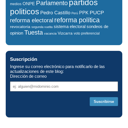
partidos
Parlamento
ONPE
medios
politicos
PUCP
Pedro Castillo
PPK
Perú
reforma política
reforma electoral
sistema electoral
revocatoria
sondeos de
segunda vuelta
Tuesta
opinion
Vizcarra
voto preferencial
vacancia
Suscripción
Ingrese su correo electrónico para notificarlo de las
actualizaciones de este blog:
Dirección de correo
Dirección
de
correo