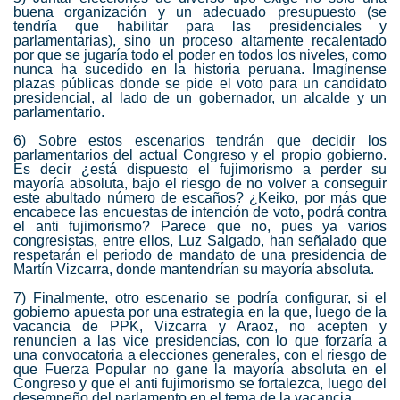
buena organización y un adecuado presupuesto (se
tendría que habilitar para las presidenciales y
parlamentarias), sino un proceso altamente recalentado
por que se jugaría todo el poder en todos los niveles, como
nunca ha sucedido en la historia peruana. Imagínense
plazas públicas donde se pide el voto para un candidato
presidencial, al lado de un gobernador, un alcalde y un
parlamentario.
6) Sobre estos escenarios tendrán que decidir los
parlamentarios del actual Congreso y el propio gobierno.
Es decir ¿está dispuesto el fujimorismo a perder su
mayoría absoluta, bajo el riesgo de no volver a conseguir
este abultado número de escaños? ¿Keiko, por más que
encabece las encuestas de intención de voto, podrá contra
el anti fujimorismo? Parece que no, pues ya varios
congresistas, entre ellos, Luz Salgado, han señalado que
respetarán el periodo de mandato de una presidencia de
Martín Vizcarra, donde mantendrían su mayoría absoluta.
7) Finalmente, otro escenario se podría configurar, si el
gobierno apuesta por una estrategia en la que, luego de la
vacancia de PPK, Vizcarra y Araoz, no acepten y
renuncien a las vice presidencias, con lo que forzaría a
una convocatoria a elecciones generales, con el riesgo de
que Fuerza Popular no gane la mayoría absoluta en el
Congreso y que el anti fujimorismo se fortalezca, luego del
desempeño del parlamento en el tema de la vacancia.