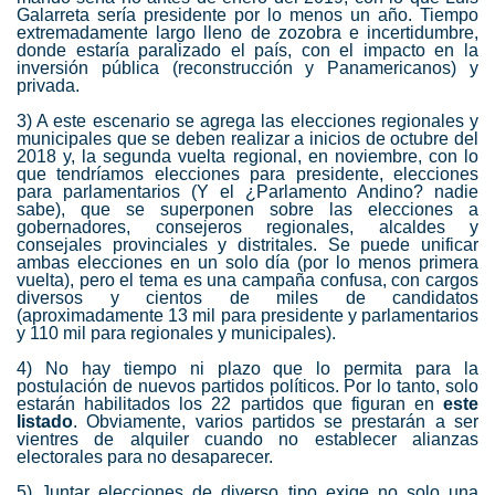
Galarreta sería presidente por lo menos un año. Tiempo
extremadamente largo lleno de zozobra e incertidumbre,
donde estaría paralizado el país, con el impacto en la
inversión pública (reconstrucción y Panamericanos) y
privada.
3) A este escenario se agrega las elecciones regionales y
municipales que se deben realizar a inicios de octubre del
2018 y, la segunda vuelta regional, en noviembre, con lo
que tendríamos elecciones para presidente, elecciones
para parlamentarios (Y el ¿Parlamento Andino? nadie
sabe), que se superponen sobre las elecciones a
gobernadores, consejeros regionales, alcaldes y
consejales provinciales y distritales. Se puede unificar
ambas elecciones en un solo día (por lo menos primera
vuelta), pero el tema es una campaña confusa, con cargos
diversos y cientos de miles de candidatos
(aproximadamente 13 mil para presidente y parlamentarios
y 110 mil para regionales y municipales).
4) No hay tiempo ni plazo que lo permita para la
postulación de nuevos partidos políticos. Por lo tanto, solo
estarán habilitados los 22 partidos que figuran en
este
listado
. Obviamente, varios partidos se prestarán a ser
vientres de alquiler cuando no establecer alianzas
electorales para no desaparecer.
5) Juntar elecciones de diverso tipo exige no solo una