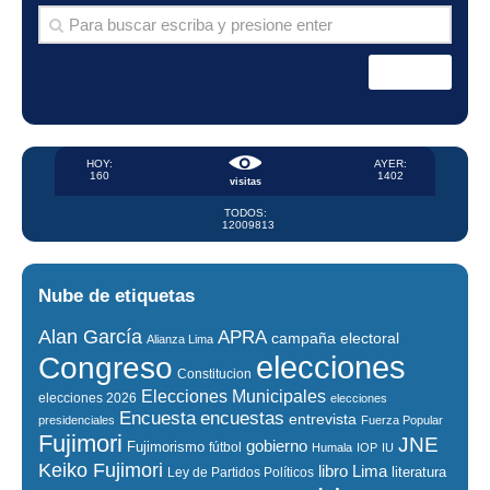
HOY:
AYER:
160
1402
visitas
TODOS:
12009813
Nube de etiquetas
Alan García
APRA
campaña electoral
Alianza Lima
elecciones
Congreso
Constitucion
Elecciones Municipales
elecciones 2026
elecciones
encuestas
Encuesta
entrevista
presidenciales
Fuerza Popular
Fujimori
JNE
gobierno
Fujimorismo
fútbol
Humala
IOP
IU
Keiko Fujimori
libro
Lima
literatura
Ley de Partidos Políticos