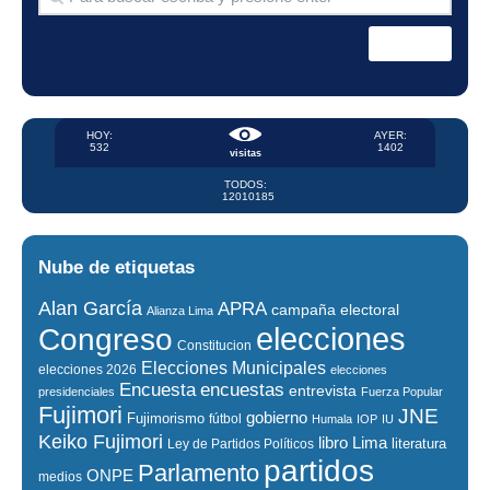
HOY:
AYER:
532
1402
visitas
TODOS:
12010185
Nube de etiquetas
Alan García
APRA
campaña electoral
Alianza Lima
elecciones
Congreso
Constitucion
Elecciones Municipales
elecciones 2026
elecciones
encuestas
Encuesta
entrevista
presidenciales
Fuerza Popular
Fujimori
JNE
gobierno
Fujimorismo
fútbol
Humala
IOP
IU
Keiko Fujimori
libro
Lima
literatura
Ley de Partidos Políticos
partidos
Parlamento
ONPE
medios