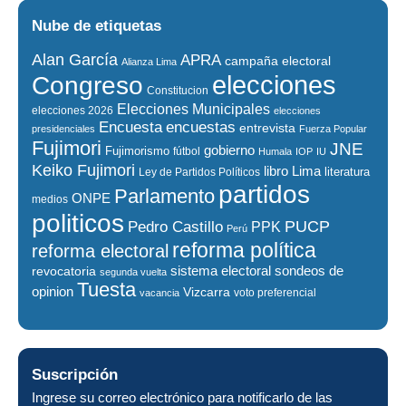
Nube de etiquetas
Alan García
APRA
campaña electoral
Alianza Lima
elecciones
Congreso
Constitucion
Elecciones Municipales
elecciones 2026
elecciones
encuestas
Encuesta
entrevista
presidenciales
Fuerza Popular
Fujimori
JNE
gobierno
Fujimorismo
fútbol
Humala
IOP
IU
Keiko Fujimori
libro
Lima
literatura
Ley de Partidos Políticos
partidos
Parlamento
ONPE
medios
politicos
PUCP
Pedro Castillo
PPK
Perú
reforma política
reforma electoral
sistema electoral
revocatoria
sondeos de
segunda vuelta
Tuesta
opinion
Vizcarra
voto preferencial
vacancia
Suscripción
Ingrese su correo electrónico para notificarlo de las