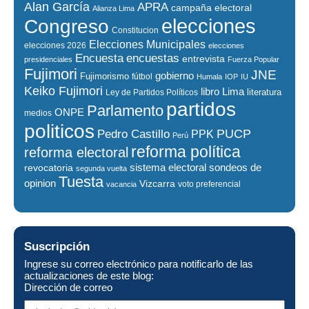
Alan García
APRA
campaña electoral
Alianza Lima
elecciones
Congreso
Constitucion
Elecciones Municipales
elecciones 2026
elecciones
encuestas
Encuesta
entrevista
presidenciales
Fuerza Popular
Fujimori
JNE
gobierno
Fujimorismo
fútbol
Humala
IOP
IU
Keiko Fujimori
libro
Lima
literatura
Ley de Partidos Políticos
partidos
Parlamento
ONPE
medios
politicos
PUCP
Pedro Castillo
PPK
Perú
reforma política
reforma electoral
sistema electoral
revocatoria
sondeos de
segunda vuelta
Tuesta
opinion
Vizcarra
voto preferencial
vacancia
Suscripción
Ingrese su correo electrónico para notificarlo de las
actualizaciones de este blog:
Dirección de correo
Dirección