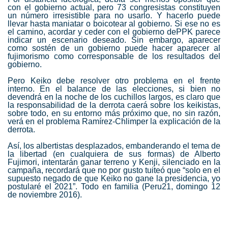
con el gobierno actual, pero 73 congresistas constituyen
un número irresistible para no usarlo. Y hacerlo puede
llevar hasta maniatar o boicotear al gobierno. Si ese no es
el camino, acordar y ceder con el gobierno de
PPK
parece
indicar un escenario deseado. Sin embargo, aparecer
como sostén de un gobierno puede hacer aparecer al
fujimorismo como corresponsable de los resultados del
gobierno.
Pero Keiko debe resolver otro problema en el frente
interno. En el balance de las elecciones, si bien no
devendrá en la noche de los cuchillos largos, es claro que
la responsabilidad de la derrota caerá sobre los keikistas,
sobre todo, en su entorno más próximo que, no sin razón,
verá en el problema Ramírez-Chlimper la explicación de la
derrota.
Así, los albertistas desplazados, embanderando el tema de
la libertad (en cualquiera de sus formas) de Alberto
Fujimori, intentarán ganar terreno y Kenji, silenciado en la
campaña, recordará que no por gusto tuiteó que “solo en el
supuesto negado de que Keiko no gane la presidencia, yo
postularé el 2021”. Todo en familia
(Peru21, domingo 12
de noviembre 2016)
.