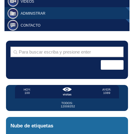
VIDEOS
ADMINISTRAR
CONTACTO
HOY:
AYER:
100
1089
visitas
TODOS:
12008352
Nube de etiquetas