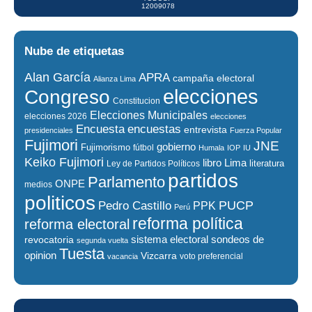
12009078
Nube de etiquetas
Alan García
APRA
campaña electoral
Alianza Lima
elecciones
Congreso
Constitucion
Elecciones Municipales
elecciones 2026
elecciones
encuestas
Encuesta
entrevista
presidenciales
Fuerza Popular
Fujimori
JNE
gobierno
Fujimorismo
fútbol
Humala
IOP
IU
Keiko Fujimori
libro
Lima
literatura
Ley de Partidos Políticos
partidos
Parlamento
ONPE
medios
politicos
PUCP
Pedro Castillo
PPK
Perú
reforma política
reforma electoral
sistema electoral
revocatoria
sondeos de
segunda vuelta
Tuesta
opinion
Vizcarra
voto preferencial
vacancia