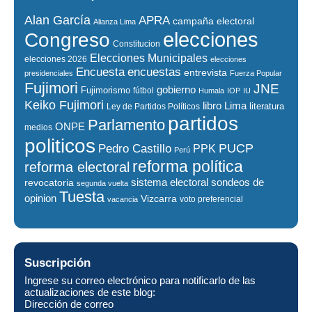
Alan García
APRA
campaña electoral
Alianza Lima
elecciones
Congreso
Constitucion
Elecciones Municipales
elecciones 2026
elecciones
encuestas
Encuesta
entrevista
presidenciales
Fuerza Popular
Fujimori
JNE
gobierno
Fujimorismo
fútbol
Humala
IOP
IU
Keiko Fujimori
libro
Lima
literatura
Ley de Partidos Políticos
partidos
Parlamento
ONPE
medios
politicos
PUCP
Pedro Castillo
PPK
Perú
reforma política
reforma electoral
sistema electoral
revocatoria
sondeos de
segunda vuelta
Tuesta
opinion
Vizcarra
voto preferencial
vacancia
Suscripción
Ingrese su correo electrónico para notificarlo de las
actualizaciones de este blog:
Dirección de correo