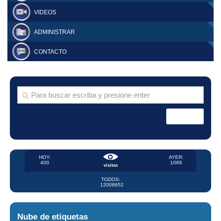
VIDEOS
ADMINISTRAR
CONTACTO
HOY:
AYER:
400
1089
visitas
TODOS:
12008652
Nube de etiquetas