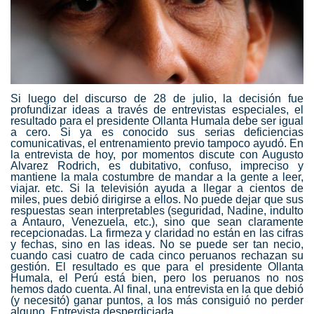
Si luego del discurso de 28 de julio, la decisión fue
profundizar ideas a través de entrevistas especiales, el
resultado para el presidente Ollanta Humala debe ser igual
a cero. Si ya es conocido sus serias deficiencias
comunicativas, el entrenamiento previo tampoco ayudó.
En
la entrevista de hoy
, por momentos discute con
Augusto
Alvarez Rodrich
, es dubitativo, confuso, impreciso y
mantiene la mala costumbre de mandar a la gente a leer,
viajar. etc. Si la televisión ayuda a llegar a cientos de
miles, pues debió dirigirse a ellos. No puede dejar que sus
respuestas sean interpretables (seguridad, Nadine, indulto
a Antauro, Venezuela, etc.), sino que sean claramente
recepcionadas. La firmeza y claridad no están en las cifras
y fechas, sino en las ideas. No se puede ser tan necio,
cuando casi cuatro de cada cinco peruanos rechazan su
gestión. El resultado es que para el presidente Ollanta
Humala, el Perú está bien, pero los peruanos no nos
hemos dado cuenta. Al final, una entrevista en la que debió
(y necesitó) ganar puntos, a los más consiguió no perder
alguno. Entrevista desperdiciada.