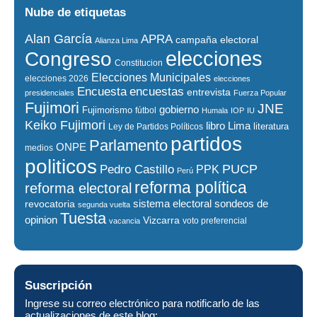
Nube de etiquetas
Alan García
APRA
campaña electoral
Alianza Lima
elecciones
Congreso
Constitucion
Elecciones Municipales
elecciones 2026
elecciones
encuestas
Encuesta
entrevista
presidenciales
Fuerza Popular
Fujimori
JNE
gobierno
Fujimorismo
fútbol
Humala
IOP
IU
Keiko Fujimori
libro
Lima
literatura
Ley de Partidos Políticos
partidos
Parlamento
ONPE
medios
politicos
PUCP
Pedro Castillo
PPK
Perú
reforma política
reforma electoral
sistema electoral
revocatoria
sondeos de
segunda vuelta
Tuesta
opinion
Vizcarra
voto preferencial
vacancia
Suscripción
Ingrese su correo electrónico para notificarlo de las
actualizaciones de este blog: