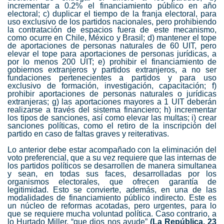
incrementar a 0.2% el financiamiento público en año
electoral; c) duplicar el tiempo de la franja electoral, para
uso exclusivo de los partidos nacionales, pero prohibiendo
la contratación de espacios fuera de este mecanismo,
como ocurre en Chile, México y Brasil; d) mantener el tope
de aportaciones de personas naturales de 60 UIT, pero
elevar el tope para aportaciones de personas jurídicas, a
por lo menos 200 UIT; e) prohibir el financiamiento de
gobiernos extranjeros y partidos extranjeros, a no ser
fundaciones pertenecientes a partidos y para uso
exclusivo de formación, investigación, capacitación; f)
prohibir aportaciones de personas naturales o jurídicas
extranjeras; g) las aportaciones mayores a 1 UIT deberán
realizarse a través del sistema financiero; h) incrementar
los tipos de sanciones, así como elevar las multas; i) crear
sanciones políticas, como el retiro de la inscripción del
partido en caso de faltas graves y reiterativas.
Lo anterior debe estar acompañado con la eliminación del
voto preferencial, que a su vez requiere que las internas de
los partidos políticos se desarrollen de manera simultanea
y sean, en todas sus faces, desarrolladas por los
organismos electorales, que ofrecen garantía de
legitimidad. Esto se convierte, además, en una de las
modalidades de financiamiento público indirecto. Este es
un núcleo de reformas acotadas, pero urgentes, para lo
que se requiere mucha voluntad política. Caso contrario, a
lo Hurtado Miller, “que dios nos ayude”
(La República, 23