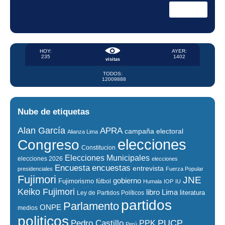
HOY:
AYER:
235
1402
visitas
TODOS:
12009888
Nube de etiquetas
Alan García
APRA
campaña electoral
Alianza Lima
elecciones
Congreso
Constitucion
Elecciones Municipales
elecciones 2026
elecciones
encuestas
Encuesta
entrevista
presidenciales
Fuerza Popular
Fujimori
JNE
gobierno
Fujimorismo
fútbol
Humala
IOP
IU
Keiko Fujimori
libro
Lima
literatura
Ley de Partidos Políticos
partidos
Parlamento
ONPE
medios
politicos
PUCP
Pedro Castillo
PPK
Perú