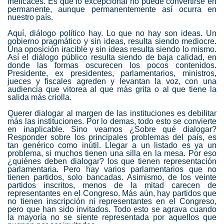
ineficaces. Es que lo excepcional no puede convertirse en
permanente, aunque permanentemente así ocurra en
nuestro país.
Aquí, diálogo político hay. Lo que no hay son ideas. Un
gobierno pragmático y sin ideas, resulta siendo mediocre.
Una oposición iracible y sin ideas resulta siendo lo mismo.
Así el diálogo público resulta siendo de baja calidad, en
donde las formas oscurecen los pocos contenidos.
Presidente, ex presidentes, parlamentarios, ministros,
jueces y fiscales agreden y levantan la voz, con una
audiencia que vitorea al que más grita o al que tiene la
salida más criolla.
Querer dialogar al margen de las instituciones es debilitar
más las instituciones. Por lo demas, todo esto se convierte
en inaplicable. Sino veamos ¿Sobre qué dialogar?
Responder sobre los principales problemas del país, es
tan genérico como inútil. Llegar a un listado es ya un
problema, si muchos tienen una silla en la mesa. Por eso
¿quiénes deben dialogar? los que tienen representación
parlamentaria. Pero hay varios parlamentarios que no
tienen partidos, solo bancadas. Asimismo, de los veinte
partidos inscritos, menos de la mitad carecen de
representantes en el Congreso. Más aún, hay partidos que
no tienen inscripción ni representantes en el Congreso,
pero que han sido invitados. Todo esto se agrava cuando
la mayoría no se siente representada por aquellos que