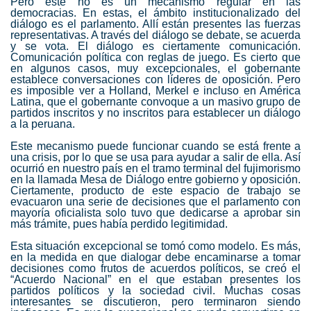
Pero este no es un mecanismo regular en las
democracias. En estas, el ámbito institucionalizado del
diálogo es el parlamento. Allí están presentes las fuerzas
representativas. A través del diálogo se debate, se acuerda
y se vota. El diálogo es ciertamente comunicación.
Comunicación política con reglas de juego. Es cierto que
en algunos casos, muy excepcionales, el gobernante
establece conversaciones con líderes de oposición. Pero
es imposible ver a Holland, Merkel e incluso en América
Latina, que el gobernante convoque a un masivo grupo de
partidos inscritos y no inscritos para establecer un diálogo
a la peruana.
Este mecanismo puede funcionar cuando se está frente a
una crisis, por lo que se usa para ayudar a salir de ella. Así
ocurrió en nuestro país en el tramo terminal del fujimorismo
en la llamada Mesa de Diálogo entre gobierno y oposición.
Ciertamente, producto de este espacio de trabajo se
evacuaron una serie de decisiones que el parlamento con
mayoría oficialista solo tuvo que dedicarse a aprobar sin
más trámite, pues había perdido legitimidad.
Esta situación excepcional se tomó como modelo. Es más,
en la medida en que dialogar debe encaminarse a tomar
decisiones como frutos de acuerdos políticos, se creó el
“Acuerdo Nacional” en el que estaban presentes los
partidos políticos y la sociedad civil. Muchas cosas
interesantes se discutieron, pero terminaron siendo