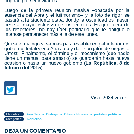
pugnan por ser invitados.
Luego de la primera reunión masiva –opacada por la
ausencia del Apra y el fujimorismo– y la foto de rigor, se
pasará a la siguiente etapa donde la oscuridad es mayor,
pese al mayor esfuerzo de los técnicos. Es que fuera de
los reflectores, no hay líder partidario que le obligue o
interese permanecer más allá de este lunes.
Quizá el diálogo sirva más para establecerlo al interior del
gobierno, fortalecer a Ana Jara y darle un jalón de orejas a
Urresti. Finalmente, el término y el mecanismo (que nadie
tiene un manual para armarlo) se guardarán hasta nueva
ocasión o hasta un nuevo gobierno
(La República, 8 de
febrero del 2015).
Visto:2084 veces
-
-
-
Etiquetas:
Ana Jara
Dialogo
Ollanta Humala
partidos politicos
Categorías:
Gobierno
DEJA UN COMENTARIO