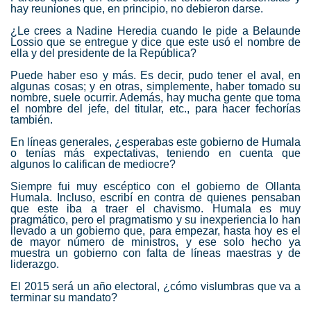
hay reuniones que, en principio, no debieron darse.
¿Le crees a Nadine Heredia cuando le pide a Belaunde
Lossio que se entregue y dice que este usó el nombre de
ella y del presidente de la República?
Puede haber eso y más. Es decir, pudo tener el aval, en
algunas cosas; y en otras, simplemente, haber tomado su
nombre, suele ocurrir. Además, hay mucha gente que toma
el nombre del jefe, del titular, etc., para hacer fechorías
también.
En líneas generales, ¿esperabas este gobierno de Humala
o tenías más expectativas, teniendo en cuenta que
algunos lo califican de mediocre?
Siempre fui muy escéptico con el gobierno de
Ollanta
Humala
. Incluso, escribí en contra de quienes pensaban
que este iba a traer el chavismo. Humala es muy
pragmático, pero el pragmatismo y su inexperiencia lo han
llevado a un gobierno que, para empezar, hasta hoy es el
de mayor número de ministros, y ese solo hecho ya
muestra un gobierno con falta de líneas maestras y de
liderazgo.
El 2015 será un año electoral, ¿cómo vislumbras que va a
terminar su mandato?