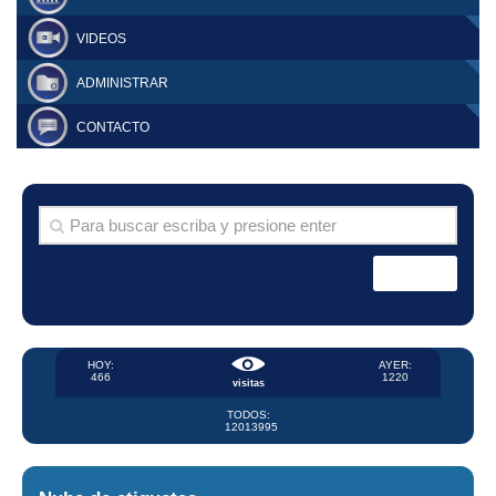
VIDEOS
ADMINISTRAR
CONTACTO
HOY:
AYER:
466
1220
visitas
TODOS:
12013995