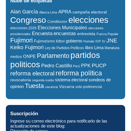
Nube de etiquetas
Alan García
APRA
campaña electoral
Alianza Lima
elecciones
Congreso
Constitucion
Elecciones Municipales
elecciones 2026
elecciones
encuestas
Encuesta
entrevista
presidenciales
Fuerza Popular
Fujimori
JNE
gobierno
Fujimorismo
fútbol
Humala
IOP
IU
Keiko Fujimori
libro
Lima
literatura
Ley de Partidos Políticos
partidos
Parlamento
ONPE
medios
politicos
PUCP
Pedro Castillo
PPK
Perú
reforma política
reforma electoral
sistema electoral
revocatoria
sondeos de
segunda vuelta
Tuesta
opinion
Vizcarra
voto preferencial
vacancia
Suscripción
Ingrese su correo electrónico para notificarlo de las
actualizaciones de este blog:
Dirección de correo