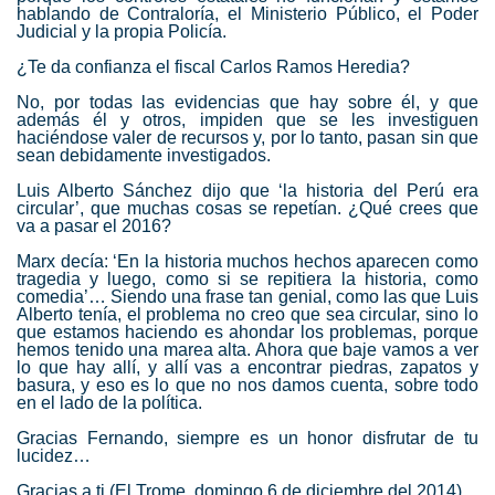
hablando de Contraloría, el Ministerio Público, el Poder
Judicial y la propia Policía.
¿Te da confianza el fiscal Carlos Ramos Heredia?
No, por todas las evidencias que hay sobre él, y que
además él y otros, impiden que se les investiguen
haciéndose valer de recursos y, por lo tanto, pasan sin que
sean debidamente investigados.
Luis Alberto Sánchez dijo que ‘la historia del Perú era
circular’, que muchas cosas se repetían. ¿Qué crees que
va a pasar el 2016?
Marx decía: ‘En la historia muchos hechos aparecen como
tragedia y luego, como si se repitiera la historia, como
comedia’… Siendo una frase tan genial, como las que Luis
Alberto tenía, el problema no creo que sea circular, sino lo
que estamos haciendo es ahondar los problemas, porque
hemos tenido una marea alta. Ahora que baje vamos a ver
lo que hay allí, y allí vas a encontrar piedras, zapatos y
basura, y eso es lo que no nos damos cuenta, sobre todo
en el lado de la política.
Gracias Fernando, siempre es un honor disfrutar de tu
lucidez…
Gracias a ti
(El Trome, domingo 6 de diciembre del 2014)
.