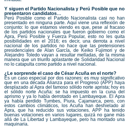
Y siguen el Partido Nacionalista y Perú Posible que no
presentaron candidatos…
Perú Posible como el Partido Nacionalista casi no han
presentado en ninguna parte. Aquí viene una reflexión de
conjunto: lo que estamos viendo es que, pese al fracaso
de los partidos nacionales que fueron gobierno como el
Apra, Perú Posible y Fuerza Popular, esto no les quita
posibilidades en el 2016; es decir, una derrota a nivel
nacional de los partidos no hace que las pretensiones
presidenciales de Alan García, de Keiko Fujimori y de
Alejandro Toledo vayan a resultar melladas, de la misma
manera que un triunfo aplastante de Solidaridad Nacional
no lo catapulta como partido a nivel nacional.
¿Le sorprende el caso de César Acuña en el norte?
Es un caso especial por dos razones: es muy significativo
que en una década Alianza para el Progreso (APP) haya
desplazado al Apra del famoso sólido norte aprista; hoy es
el sólido norte Acuña: se ha impuesto en la cuna del
aprismo y ya lo había derrotado en Lambayeque. El Apra
ya había perdido Tumbes, Piura, Cajamarca, pero, con
estos cambios climáticos, los Acuña han deshielado al
Apra, que ha reducido sus votaciones. APP ha tenido
buenas votaciones en varios lugares, quizá no gane más
allá de La Libertad y Lambayeque, pero ha montado una
maquinaria.