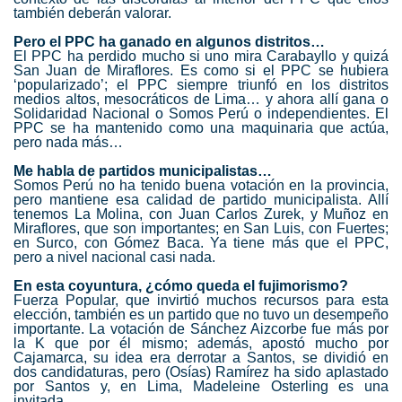
también deberán valorar.
Pero el PPC ha ganado en algunos distritos…
El PPC ha perdido mucho si uno mira Carabayllo y quizá
San Juan de Miraflores. Es como si el PPC se hubiera
‘popularizado’; el PPC siempre triunfó en los distritos
medios altos, mesocráticos de Lima… y ahora allí gana o
Solidaridad Nacional o Somos Perú o independientes. El
PPC se ha mantenido como una maquinaria que actúa,
pero nada más…
Me habla de partidos municipalistas…
Somos Perú no ha tenido buena votación en la provincia,
pero mantiene esa calidad de partido municipalista. Allí
tenemos La Molina, con Juan Carlos Zurek, y Muñoz en
Miraflores, que son importantes; en San Luis, con Fuertes;
en Surco, con Gómez Baca. Ya tiene más que el PPC,
pero a nivel nacional casi nada.
En esta coyuntura, ¿cómo queda el fujimorismo?
Fuerza Popular, que invirtió muchos recursos para esta
elección, también es un partido que no tuvo un desempeño
importante. La votación de Sánchez Aizcorbe fue más por
la K que por él mismo; además, apostó mucho por
Cajamarca, su idea era derrotar a Santos, se dividió en
dos candidaturas, pero (Osías) Ramírez ha sido aplastado
por Santos y, en Lima, Madeleine Osterling es una
invitada.