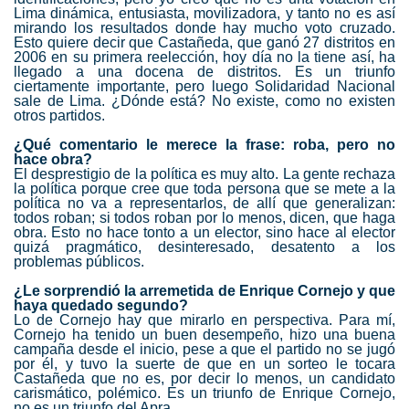
Lima dinámica, entusiasta, movilizadora, y tanto no es así
mirando los resultados donde hay mucho voto cruzado.
Esto quiere decir que Castañeda, que ganó 27 distritos en
2006 en su primera reelección, hoy día no la tiene así, ha
llegado a una docena de distritos. Es un triunfo
ciertamente importante, pero luego Solidaridad Nacional
sale de Lima. ¿Dónde está? No existe, como no existen
otros partidos.
¿Qué comentario le merece la frase: roba, pero no
hace obra?
El desprestigio de la política es muy alto. La gente rechaza
la política porque cree que toda persona que se mete a la
política no va a representarlos, de allí que generalizan:
todos roban; si todos roban por lo menos, dicen, que haga
obra. Esto no hace tonto a un elector, sino hace al elector
quizá pragmático, desinteresado, desatento a los
problemas públicos.
¿Le sorprendió la arremetida de Enrique Cornejo y que
haya quedado segundo?
Lo de Cornejo hay que mirarlo en perspectiva. Para mí,
Cornejo ha tenido un buen desempeño, hizo una buena
campaña desde el inicio, pese a que el partido no se jugó
por él, y tuvo la suerte de que en un sorteo le tocara
Castañeda que no es, por decir lo menos, un candidato
carismático, polémico. Es un triunfo de Enrique Cornejo,
no es un triunfo del Apra.