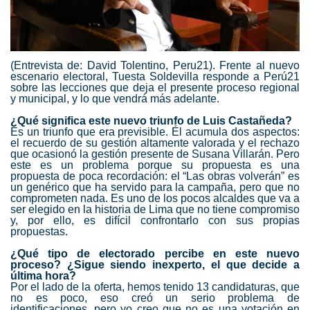
(Entrevista de: David Tolentino, Peru21). Frente al nuevo
escenario electoral, Tuesta Soldevilla responde a Perú21
sobre las lecciones que deja el presente proceso regional
y municipal, y lo que vendrá más adelante.
¿Qué significa este nuevo triunfo de Luis Castañeda?
Es un triunfo que era previsible. Él acumula dos aspectos:
el recuerdo de su gestión altamente valorada y el rechazo
que ocasionó la gestión presente de Susana Villarán. Pero
este es un problema porque su propuesta es una
propuesta de poca recordación: el “Las obras volverán” es
un genérico que ha servido para la campaña, pero que no
comprometen nada. Es uno de los pocos alcaldes que va a
ser elegido en la historia de Lima que no tiene compromiso
y, por ello, es difícil confrontarlo con sus propias
propuestas.
¿Qué tipo de electorado percibe en este nuevo
proceso? ¿Sigue siendo inexperto, el que decide a
última hora?
Por el lado de la oferta, hemos tenido 13 candidaturas, que
no es poco, eso creó un serio problema de
identificaciones, pero yo creo que no es una votación en