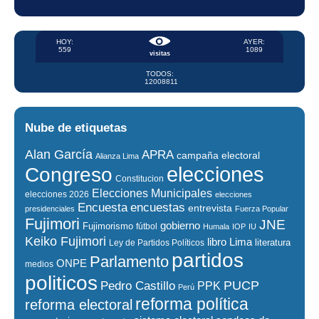
HOY:
AYER:
559
1089
visitas
TODOS:
12008811
Nube de etiquetas
Alan García
APRA
campaña electoral
Alianza Lima
elecciones
Congreso
Constitucion
Elecciones Municipales
elecciones 2026
elecciones
encuestas
Encuesta
entrevista
presidenciales
Fuerza Popular
Fujimori
JNE
gobierno
Fujimorismo
fútbol
Humala
IOP
IU
Keiko Fujimori
libro
Lima
literatura
Ley de Partidos Políticos
partidos
Parlamento
ONPE
medios
politicos
PUCP
Pedro Castillo
PPK
Perú
reforma política
reforma electoral