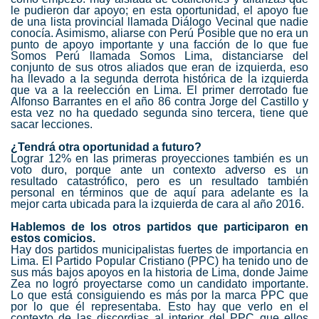
le pudieron dar apoyo; en esta oportunidad, el apoyo fue
de una lista provincial llamada Diálogo Vecinal que nadie
conocía. Asimismo, aliarse con Perú Posible que no era un
punto de apoyo importante y una facción de lo que fue
Somos Perú llamada Somos Lima, distanciarse del
conjunto de sus otros aliados que eran de izquierda, eso
ha llevado a la segunda derrota histórica de la izquierda
que va a la reelección en Lima. El primer derrotado fue
Alfonso Barrantes en el año 86 contra Jorge del Castillo y
esta vez no ha quedado segunda sino tercera, tiene que
sacar lecciones.
¿Tendrá otra oportunidad a futuro?
Lograr 12% en las primeras proyecciones también es un
voto duro, porque ante un contexto adverso es un
resultado catastrófico, pero es un resultado también
personal en términos que de aquí para adelante es la
mejor carta ubicada para la izquierda de cara al año 2016.
Hablemos de los otros partidos que participaron en
estos comicios.
Hay dos partidos municipalistas fuertes de importancia en
Lima. El Partido Popular Cristiano (PPC) ha tenido uno de
sus más bajos apoyos en la historia de Lima, donde Jaime
Zea no logró proyectarse como un candidato importante.
Lo que está consiguiendo es más por la marca PPC que
por lo que él representaba. Esto hay que verlo en el
contexto de las discordias al interior del PPC que ellos