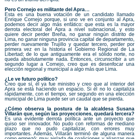
Pero Cornejo es militante del Apra…
Esta es una buena votación de un candidato llamado
Enrique Cornejo porque, si uno ve en conjunto al Apra,
podemos decir algo más enfático: que esta es la mayor
derrota electoral del Apra a nivel subnacional, y esto
quiere decir perder Breña, no ganar ningún distrito de
Lima, no ganar ninguna provincia capital de departamento,
perder nuevamente Trujillo y quedar tercero, perder por
primera vez en la historia el Gobierno Regional de La
Libertad; de lo que antiguamente era el sólido norte, no
queda absolutamente nada. Entonces, circunscribir a un
segundo lugar a Cornejo, creo que es desenfocar una
elección regional y municipal a algo más que Lima.
¿Le ve futuro político?
Creo que sí, él ya fue ministro y creo que al interior del
Apra se está haciendo un espacio. Si él no lo capitaliza
rápidamente, con el tiempo, ser segundo en una elección
municipal de Lima puede ser un caudal que se pierda.
¿Cómo observa la postura de la alcaldesa Susana
Villarán que, según las proyecciones, quedará tercera?
Es una evidente derrota política ante un proyecto que
quiso ser innovador. No pudo con reformas de mediano
plazo que no pudo capitalizar, con errores muy
importantes. Además, Villarán terminó de alguna manera
como empezó: muy aislada de coaliciones y alianzas que