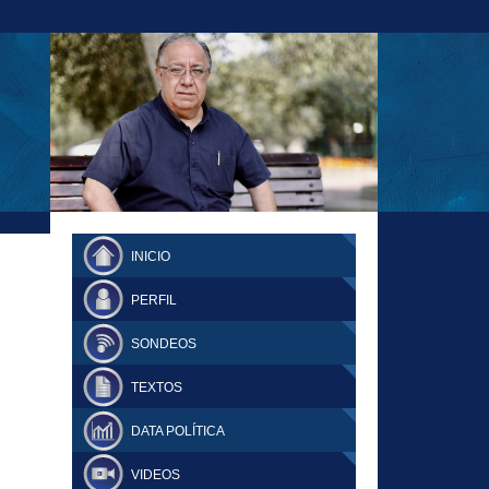
23-11-18 MAURICIO MALCA POPOVICH
FERNANDO TUESTA SUPLEMENTO
INICIO
DOMINGO
PERFIL
SONDEOS
TEXTOS
DATA POLÍTICA
VIDEOS