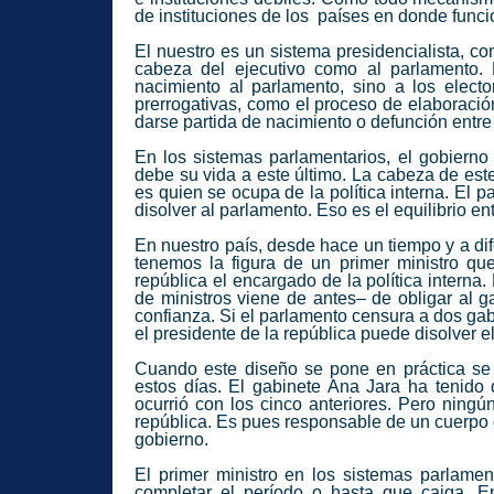
de instituciones de los países en donde funci
El nuestro es un sistema presidencialista, c
cabeza del ejecutivo como al parlamento.
nacimiento al parlamento, sino a los electo
prerrogativas, como el proceso de elaboració
darse partida de nacimiento o defunción entre 
En los sistemas parlamentarios, el gobierno
debe su vida a este último. La cabeza de est
es quien se ocupa de la política interna. El 
disolver al parlamento. Eso es el equilibrio en
En nuestro país, desde hace un tiempo y a dif
tenemos la figura de un primer ministro qu
república el encargado de la política interna
de ministros viene de antes– de obligar al g
confianza. Si el parlamento censura a dos gab
el presidente de la república puede disolver e
Cuando este diseño se pone en práctica se 
estos días. El gabinete Ana Jara ha tenido 
ocurrió con los cinco anteriores. Pero ningú
república. Es pues responsable de un cuerpo d
gobierno.
El primer ministro en los sistemas parlamen
completar el período o hasta que caiga. E