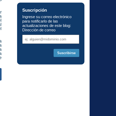
Suscripción
r
a
Ingrese su correo electrónico
l
para notificarlo de las
l
actualizaciones de este blog:
l
Dirección de correo
Dirección
a
de
a
correo
a
a
e
s