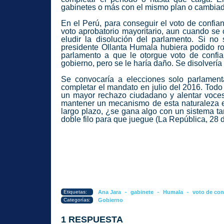
gabinetes o más con el mismo plan o cambia
En el Perú, para conseguir el voto de confia
voto aprobatorio mayoritario, aun cuando se 
eludir la disolución del parlamento. Si no
presidente Ollanta Humala hubiera podido ro
parlamento a que le otorgue voto de confia
gobierno, pero se le haría daño. Se disolvería 
Se convocaría a elecciones solo parlamenta
completar el mandato en julio del 2016. Todo e
un mayor rechazo ciudadano y alentar voces 
mantener un mecanismo de esta naturaleza en
largo plazo, ¿se gana algo con un sistema ta
doble filo para que juegue
(La República, 28 
-
-
-
Etiquetas:
Ana Jara
gabinete
Humala
voto de con
Categorías:
Gobierno
1 RESPUESTA