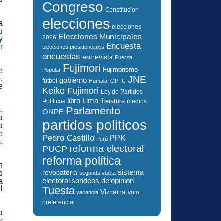
Congreso
Constitucion
elecciones
a
elecciones
u
Elecciones Municipales
2026
y
Encuesta
n
elecciones presidenciales
encuestas
entrevista
Fuerza
Fujimori
Fujimorismo
e
Popular
,
JNE
gobierno
fútbol
Humala
IOP
IU
e
Keiko Fujimori
Ley de Partidos
libro
Lima
literatura
Políticos
medios
Parlamento
,
ONPE
a
partidos politicos
a
e
Pedro Castillo
PPK
Perú
,
reforma electoral
PUCP
reforma política
n
sistema
revocatoria
o
segunda vuelta
electoral
a
sondeos de opinion
l
Tuesta
Vizcarra
voto
vacancia
preferencial
a
s