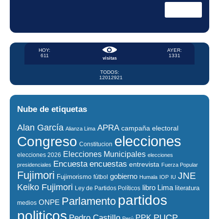
HOY:
AYER:
611
1331
visitas
TODOS:
12012921
Nube de etiquetas
Alan García
APRA
campaña electoral
Alianza Lima
elecciones
Congreso
Constitucion
Elecciones Municipales
elecciones 2026
elecciones
encuestas
Encuesta
entrevista
presidenciales
Fuerza Popular
Fujimori
JNE
gobierno
Fujimorismo
fútbol
Humala
IOP
IU
Keiko Fujimori
libro
Lima
literatura
Ley de Partidos Políticos
partidos
Parlamento
ONPE
medios
politicos
PUCP
Pedro Castillo
PPK
Perú