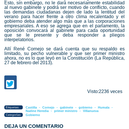
Esto, sin embargo, no le dará necesariamente estabilidad
al nuevo gabinete y podrá ser motivo de conflicto, cuando
las demandas ciudadanas dejen de lado la lentitud del
verano para hacer frente a otro clima recalentado y el
gobierno deba atender algo más que a las corporaciones
empresariales. A eso se agrega que en el parlamento, la
oposición convocará al gabinete para cada oportunidad
que se le presente y deba responder a pliegos
interpelatorios.
Allí René Cornejo se dará cuenta que su respaldo es
limitado, su pecho vulnerable y que ser primer ministro
ahora, no es lo que leyó en la Constitución
(La República,
27 de febrero del 2013)
.
Visto:2236 veces
-
-
-
-
-
Etiquetas:
Castilla
Cornejo
gabinete
gobierno
Humala
-
-
Nadine Heredia
primer ministro
Villanueva
Categorías:
Gobierno
DEJA UN COMENTARIO