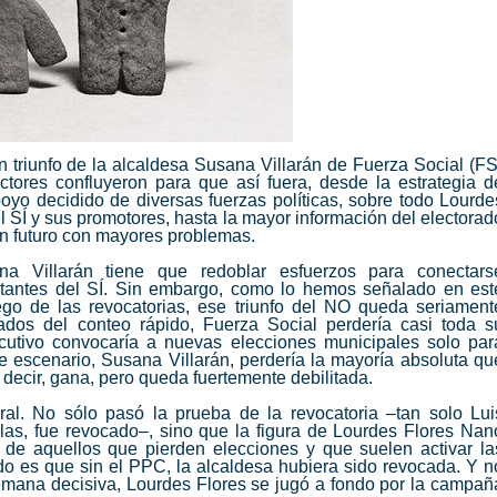
n triunfo de la alcaldesa Susana Villarán de Fuerza Social (FS
tores confluyeron para que así fuera, desde la estrategia d
oyo decidido de diversas fuerzas políticas, sobre todo Lourde
l SÍ y sus promotores, hasta la mayor información del electorad
un futuro con mayores problemas.
 Villarán tiene que redoblar esfuerzos para conectars
tantes del SÍ. Sin embargo, como lo hemos señalado en est
uego de las revocatorias, ese triunfo del NO queda seriament
tados del conteo rápido, Fuerza Social perdería casi toda s
cutivo convocaría a nuevas elecciones municipales solo par
e escenario, Susana Villarán, perdería la mayoría absoluta qu
 decir, gana, pero queda fuertemente debilitada.
al. No sólo pasó la prueba de la revocatoria –tan solo Lui
ilas, fue revocado–, sino que la figura de Lourdes Flores Nan
a de aquellos que pierden elecciones y que suelen activar la
do es que sin el PPC, la alcaldesa hubiera sido revocada. Y n
 semana decisiva, Lourdes Flores se jugó a fondo por la campañ