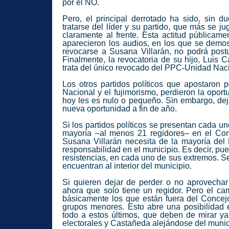
por el NO.
Pero, el principal derrotado ha sido, sin d
tratarse del líder y su partido, que más se j
claramente al frente. Esta actitud públicam
aparecieron los audios, en los que se demost
revocarse a Susana Villarán, no podrá postu
Finalmente, la revocatoria de su hijo, Luis
trata del único revocado del PPC-Unidad Naci
Los otros partidos políticos que apostaron 
Nacional y el fujimorismo, perdieron la opor
hoy les es nulo o pequeño. Sin embargo, dej
nueva oportunidad a fin de año.
Si los partidos políticos se presentan cada un
mayoría –al menos 21 regidores– en el Con
Susana Villarán necesita de la mayoría del
responsabilidad en el municipio. Es decir, pu
resistencias, en cada uno de sus extremos. Se
encuentran al interior del municipio.
Si quieren dejar de perder o no aprovechar
ahora que solo tiene un regidor. Pero el cam
básicamente los que están fuera del Concejo 
grupos menores. Esto abre una posibilidad e
todo a estos últimos, que deben de mirar y
electorales y Castañeda alejándose del muni