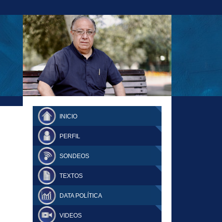
23-11-18 MAURICIO MALCA POPOVICH
FERNANDO TUESTA SUPLEMENTO
INICIO
DOMINGO
PERFIL
SONDEOS
TEXTOS
DATA POLÍTICA
VIDEOS