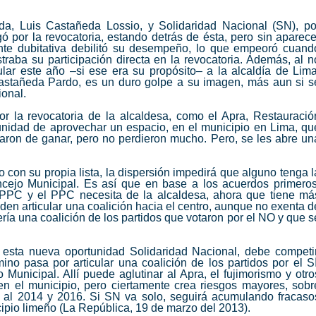
uda, Luis Castañeda Lossio, y Solidaridad Nacional (SN), po
ugó por la revocatoria, estando detrás de ésta, pero sin aparece
ente dubitativa debilitó su desempeño, lo que empeoró cuand
raba su participación directa en la revocatoria. Además, al n
lar este año –si ese era su propósito– a la alcaldía de Lima
 Castañeda Pardo, es un duro golpe a su imagen, más aun si s
onal.
por la revocatoria de la alcaldesa, como el Apra, Restauració
tunidad de aprovechar un espacio, en el municipio en Lima, qu
aron de ganar, pero no perdieron mucho. Pero, se les abre un
o con su propia lista, la dispersión impedirá que alguno tenga l
cejo Municipal. Es así que en base a los acuerdos primeros
 PPC y el PPC necesita de la alcaldesa, ahora que tiene má
eden articular una coalición hacia el centro, aunque no exenta d
ría una coalición de los partidos que votaron por el NO y que s
 esta nueva oportunidad Solidaridad Nacional, debe competir
ino pasa por articular una coalición de los partidos por el SÍ
Municipal. Allí puede aglutinar al Apra, el fujimorismo y otro
n el municipio, pero ciertamente crea riesgos mayores, sobr
a al 2014 y 2016. Si SN va solo, seguirá acumulando fracaso
cipio limeño
(La República, 19 de marzo del 2013).