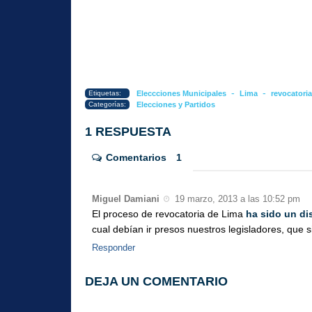
-
-
Etiquetas:
Eleccciones Municipales
Lima
revocatoria
Categorías:
Elecciones y Partidos
1 RESPUESTA
Comentarios
1
Miguel Damiani
19 marzo, 2013 a las 10:52 pm
El proceso de revocatoria de Lima
ha sido un di
cual debían ir presos nuestros legisladores, que
Responder
DEJA UN COMENTARIO