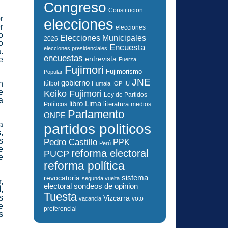
Congreso
Constitucion
r
elecciones
r
elecciones
o
Elecciones Municipales
2026
o
Encuesta
elecciones presidenciales
.
encuestas
e
entrevista
Fuerza
Fujimori
Fujimorismo
Popular
JNE
gobierno
n
fútbol
Humala
IOP
IU
e
Keiko Fujimori
Ley de Partidos
a
libro
Lima
literatura
Políticos
medios
Parlamento
ONPE
a
partidos politicos
,
s
Pedro Castillo
PPK
Perú
e
reforma electoral
PUCP
e
reforma política
sistema
revocatoria
segunda vuelta
,
electoral
sondeos de opinion
,
Tuesta
s
Vizcarra
voto
vacancia
e
preferencial
s