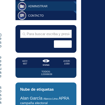
ADMINISTRAR
CONTACTO
)
e
s
o
e
e
HOY:
AYER:
687
1089
e
visitas
u
a
TODOS:
12008939
e
s
Nube de etiquetas
o
s
Alan García
APRA
o
Alianza Lima
a
campaña electoral