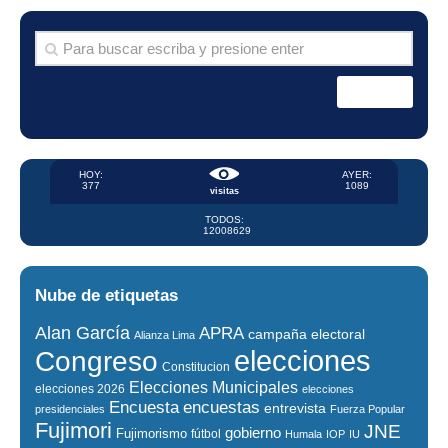
HOY:
AYER:
377
1089
visitas
TODOS:
12008629
Nube de etiquetas
Alan García
APRA
campaña electoral
Alianza Lima
elecciones
Congreso
Constitucion
Elecciones Municipales
elecciones 2026
elecciones
encuestas
Encuesta
entrevista
presidenciales
Fuerza Popular
Fujimori
JNE
gobierno
Fujimorismo
fútbol
Humala
IOP
IU