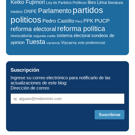
Keiko Fujimori
libro
Lima
literatura
Ley de Partidos Políticos
partidos
Parlamento
ONPE
medios
politicos
PUCP
Pedro Castillo
PPK
Perú
reforma política
reforma electoral
sistema electoral
revocatoria
sondeos de
segunda vuelta
Tuesta
opinion
Vizcarra
voto preferencial
vacancia
Suscripción
Ingrese su correo electrónico para notificarlo de las
actualizaciones de este blog:
Dirección de correo
Dirección
de
correo