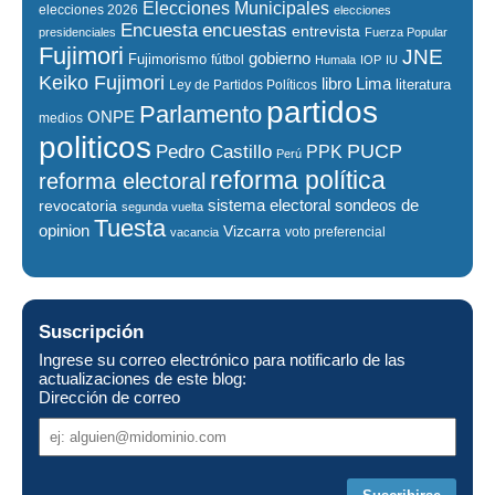
Elecciones Municipales
elecciones 2026
elecciones
encuestas
Encuesta
entrevista
presidenciales
Fuerza Popular
Fujimori
JNE
gobierno
Fujimorismo
fútbol
Humala
IOP
IU
Keiko Fujimori
libro
Lima
literatura
Ley de Partidos Políticos
partidos
Parlamento
ONPE
medios
politicos
PUCP
Pedro Castillo
PPK
Perú
reforma política
reforma electoral
sistema electoral
revocatoria
sondeos de
segunda vuelta
Tuesta
opinion
Vizcarra
voto preferencial
vacancia
Suscripción
Ingrese su correo electrónico para notificarlo de las
actualizaciones de este blog:
Dirección de correo
Dirección
de
correo