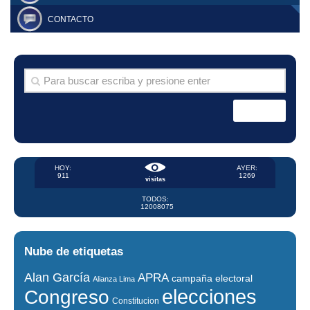
CONTACTO
HOY:
AYER:
911
1269
visitas
TODOS:
12008075
Nube de etiquetas
Alan García
APRA
campaña electoral
Alianza Lima
elecciones
Congreso
Constitucion