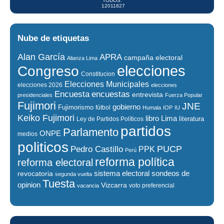
TODOS:
12011827
Nube de etiquetas
Alan García
APRA
campaña electoral
Alianza Lima
elecciones
Congreso
Constitucion
Elecciones Municipales
elecciones 2026
elecciones
encuestas
Encuesta
entrevista
presidenciales
Fuerza Popular
Fujimori
JNE
gobierno
Fujimorismo
fútbol
Humala
IOP
IU
Keiko Fujimori
libro
Lima
literatura
Ley de Partidos Políticos
partidos
Parlamento
ONPE
medios
politicos
PUCP
Pedro Castillo
PPK
Perú
reforma política
reforma electoral
sistema electoral
revocatoria
sondeos de
segunda vuelta
Tuesta
opinion
Vizcarra
voto preferencial
vacancia