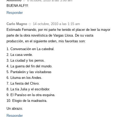
Anónimo
8 octubre, 2010 a las 3:08 am
BUENA ALF!!!
Responder
Carlo Magno
14 octubre, 2010 a las 1:15 am
Estimado Fernando, por mi parte he tenido el placer de leer la mayor
parte de la obra novelística de Vargas Llosa. De su vasta
producción, en el siguiente orden, mis favoritas son:
1. Conversación en La catedral.
2. La casa verde.
3. La ciudad y los perros.
4. La guerra del fin del mundo.
5. Pantaleón y las visitadoras
6. Lituma en los Andes.
7. La fiesta del Chivo.
8. La tía Julia y el escribidor.
9. El Paraíso en la otra esquina.
10. Elogio de la madrastra.
Un abrazo.
Responder