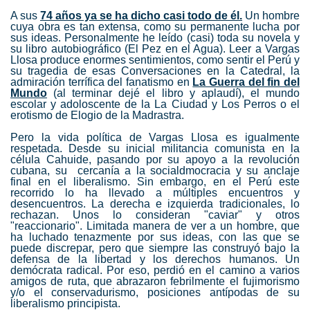
A sus
74 años ya se ha dicho casi todo de él.
Un hombre
cuya obra es tan extensa, como su permanente lucha por
sus ideas. Personalmente he leído (casi) toda su novela y
su libro autobiográfico (El Pez en el Agua). Leer a Vargas
Llosa produce enormes sentimientos, como sentir el Perú y
su tragedia de esas Conversaciones en la Catedral, la
admiración terrífica del fanatismo en
La Guerra del fin del
Mundo
(al terminar dejé el libro y aplaudí), el mundo
escolar y adoloscente de la La Ciudad y Los Perros o el
erotismo de Elogio de la Madrastra.
Pero la vida política de Vargas Llosa es igualmente
respetada. Desde su inicial militancia comunista en la
célula Cahuide, pasando por su apoyo a la revolución
cubana, su cercanía a la socialdmocracia y su anclaje
final en el liberalismo. Sin embargo, en el Perú este
recorrido lo ha llevado a múltiples encuentros y
desencuentros. La derecha e izquierda tradicionales, lo
rechazan. Unos lo consideran "caviar" y otros
"reaccionario". Limitada manera de ver a un hombre, que
ha luchado tenazmente por sus ideas, con las que se
puede discrepar, pero que siempre las construyó bajo la
defensa de la libertad y los derechos humanos.
Un
demócrata radical. Por eso, perdió en el camino a varios
amigos de ruta, que abrazaron febrilmente el fujimorismo
y/o el conservadurismo, posiciones antípodas de su
liberalismo principista.