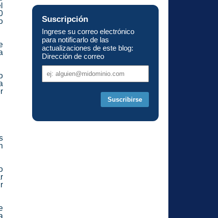
l
0
Suscripción
o
Ingrese su correo electrónico
para notificarlo de las
e
actualizaciones de este blog:
a
Dirección de correo
Dirección
o
de
a
correo
r
s
n
o
r
r
e
a