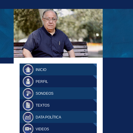
23-11-18 MAURICIO MALCA POPOVICH
FERNANDO TUESTA SUPLEMENTO
INICIO
DOMINGO
PERFIL
SONDEOS
TEXTOS
DATA POLÍTICA
VIDEOS