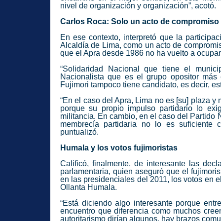
nivel de organización y organización”, acotó.
Carlos Roca: Solo un acto de compromiso
En ese contexto, interpretó que la participa
Alcaldía de Lima, como un acto de compromis
que el Apra desde 1986 no ha vuelto a ocupar 
“Solidaridad Nacional que tiene el munic
Nacionalista que es el grupo opositor más 
Fujimori tampoco tiene candidato, es decir, 
“En el caso del Apra, Lima no es [su] plaza y
porque su propio impulso partidario lo ex
militancia. En cambio, en el caso del Partido
membrecía partidaria no lo es suficiente
puntualizó.
Humala y los votos fujimoristas
Calificó, finalmente, de interesante las de
parlamentaria, quien aseguró que el fujimori
en las presidenciales del 2011, los votos en e
Ollanta Humala.
“Está diciendo algo interesante porque ent
encuentro que diferencia como muchos creen,
autoritarismo dirían algunos, hay brazos comu