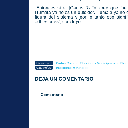
“Entonces si él [Carlos Raffo] cree que fue
Humala ya no es un outsider. Humala ya no es
figura del sistema y por lo tanto eso sign
adhesiones”, concluyó.
-
-
Etiquetas:
Carlos Roca
Elecciones Municipales
Elec
Categorías:
Elecciones y Partidos
DEJA UN COMENTARIO
Comentario