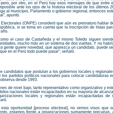
 pero, por otro, en el Perú hay esos mensajes de que entre e
imposible ante los ojos de la historia electoral de los últimos 2
ega al municipio, Parlamento o gobierno regional, entonces est
al”, apuntó.
os Electorales (ONPE) consideró que aún es prematuro hablar d
epública, si se toma en cuenta que la inscripción de listas par
 año.
 como el caso de Castañeda y el mismo Toledo siguen siend
unidades, mucho más en un sistema de dos vueltas. Y no habrí
 la gente quiere novedad, que aparezca un candidato, puede se
que en el Perú todo puede pasar”, señaló.
de candidatos que postulan a los gobiernos locales y regionale
los partidos políticos nacionales para colocar candidaturas e
 observa desde 1993.
ones de nivel bajo, tanto representativo como organizativo y est
artidos nacionales están incapacitados en su mayoría de alcanza
ganizaciones locales y regionales están incapacitadas de i
laró.
esta oportunidad [proceso electoral], no vemos visos que s
nto, estamos frente a organizaciones sumamente precarias, 