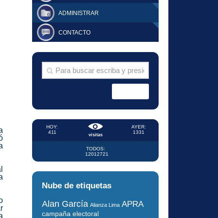
ADMINISTRAR
CONTACTO
HOY:
AYER:
a
411
1331
visitas
ó
a
TODOS:
12012721
l
a
Nube de etiquetas
o
Alan García
APRA
Alianza Lima
r
campaña electoral
a