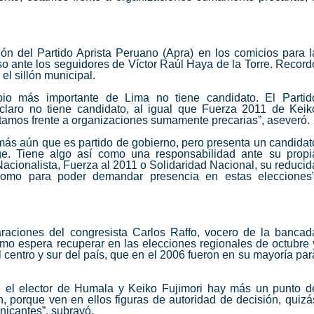
ción del Partido Aprista Peruano (Apra) en los comicios para l
o ante los seguidores de Víctor Raúl Haya de la Torre. Record
el sillón municipal.
ipio más importante de Lima no tiene candidato. El Partid
claro no tiene candidato, al igual que Fuerza 2011 de Keik
estamos frente a organizaciones sumamente precarias”, aseveró.
 más aún que es partido de gobierno, pero presenta un candidat
ige. Tiene algo así como una responsabilidad ante su propi
 Nacionalista, Fuerza al 2011 o Solidaridad Nacional, su reducid
 como para poder demandar presencia en estas elecciones”
claraciones del congresista Carlos Raffo, vocero de la bancad
smo espera recuperar en las elecciones regionales de octubre 
l centro y sur del país, que en el 2006 fueron en su mayoría par
re el elector de Humala y Keiko Fujimori hay más un punto d
 porque ven en ellos figuras de autoridad de decisión, quizá
nicantes”, subrayó.