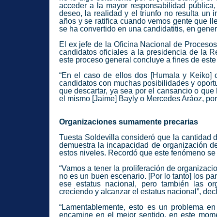
acceder a la mayor responsabilidad pública,
deseo, la realidad y el triunfo no resulta un 
años y se ratifica cuando vemos gente que ll
se ha convertido en una candidatitis, en gener
El ex jefe de la Oficina Nacional de Proces
candidatos oficiales a la presidencia de la R
este proceso general concluye a fines de este
“En el caso de ellos dos [Humala y Keiko]
candidatos con muchas posibilidades y oport
que descartar, ya sea por el cansancio o que
el mismo [Jaime] Bayly o Mercedes Aráoz, por
Organizaciones sumamente precarias
Tuesta Soldevilla consideró que la cantidad 
demuestra la incapacidad de organización de 
estos niveles. Recordó que este fenómeno se
“Vamos a tener la proliferación de organizaci
no es un buen escenario. [Por lo tanto] los p
ese estatus nacional, pero también las or
creciendo y alcanzar el estatus nacional”, dec
“Lamentablemente, esto es un problema en 
encamine en el mejor sentido, en este mome