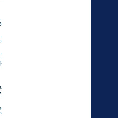
a
ó
o
o
o
a
a
,
a
y
a
e
s