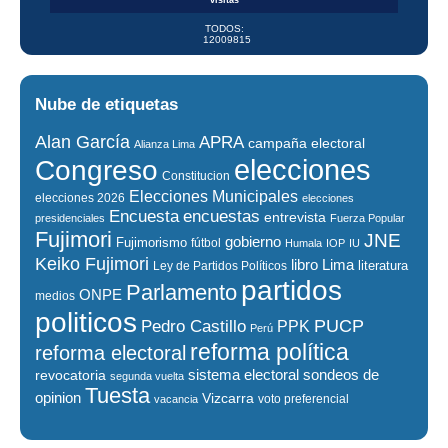
TODOS:
12009815
Nube de etiquetas
Alan García
APRA
campaña electoral
Alianza Lima
elecciones
Congreso
Constitucion
Elecciones Municipales
elecciones 2026
elecciones
encuestas
Encuesta
entrevista
presidenciales
Fuerza Popular
Fujimori
JNE
gobierno
Fujimorismo
fútbol
Humala
IOP
IU
Keiko Fujimori
libro
Lima
literatura
Ley de Partidos Políticos
partidos
Parlamento
ONPE
medios
politicos
PUCP
Pedro Castillo
PPK
Perú
reforma política
reforma electoral
sistema electoral
revocatoria
sondeos de
segunda vuelta
Tuesta
opinion
Vizcarra
voto preferencial
vacancia