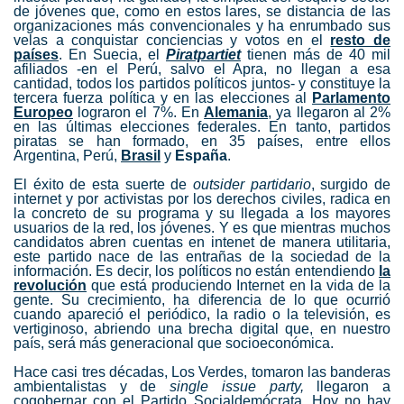
de jóvenes que, como en estos lares, se distancia de las
organizaciones más convencionales y ha enrumbado sus
velas a conquistar conciencias y votos en el
resto de
países
. En Suecia, el
Piratpartiet
tienen más de 40 mil
afiliados -en el Perú, salvo el Apra, no llegan a esa
cantidad, todos los partidos políticos juntos- y constituye la
tercera fuerza política y en las elecciones al
Parlamento
Europeo
lograron el 7%. En
Alemania
, ya llegaron al 2%
en las últimas elecciones federales. En tanto, partidos
piratas se han formado, en 35 países, entre ellos
Argentina, Perú,
Brasil
y
España
.
El éxito de esta suerte de
outsider partidario
, surgido de
internet y por activistas por los derechos civiles, radica en
la concreto de su programa y su llegada a los mayores
usuarios de la red, los jóvenes. Y es que mientras muchos
candidatos abren cuentas en intenet de manera utilitaria,
este partido nace de las entrañas de la sociedad de la
información. Es decir, los políticos no están entendiendo
la
revolución
que está produciendo Internet en la vida de la
gente. Su crecimiento, ha diferencia de lo que ocurrió
cuando apareció el periódico, la radio o la televisión, es
vertiginoso, abriendo una brecha digital que, en nuestro
país, será más generacional que socioeconómica.
Hace casi tres décadas, Los Verdes, tomaron las banderas
ambientalistas y de
single issue party,
llegaron a
cogobernar con el Partido Socialdemócrata. Hoy no hay