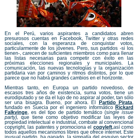
En el Perú, varios aspirantes a candidatos abren
presurosos cuentas en Facebook, Twitter y otras redes
sociales, con la esperanza de conquistar votos,
particularmente de los jóvenes. Pero, sus partidos -si los
tienen-, carecen de suficientes miembros como para llenar
las listas necesarias para competir con éxito en las
próximas elecciones regionales y municipales. La
comunicación, las nuevas tecnologías y la organización
partidaria van por caminos y ritmos distintos, por lo que
parece que no habrá grandes cambios en el horizonte.
Mientras tanto, en Europa un partido novedoso, de
escasos tres años de existencia, suma votos, tiene un
eurodiputado y se da el lujo de no aspirar al poder, tan sólo
ser una bisagra.
Bueno, por ahora. El
Partido Pirata
,
fundado en Suecia por el ingeniero informático
Rickard
Falkvinge
, es del tipo de partido temático (
single issue
party),
que tiene como objetivo modificar las leyes de
propiedad intelectual e industrial, combate al convencional
copyright, las patentes y promociona el
copyleft
,así como
todos aquellos mecanismos libres que ofrece internet. Este
inusual partido, ha ganado, la simpatía del esquivo sector