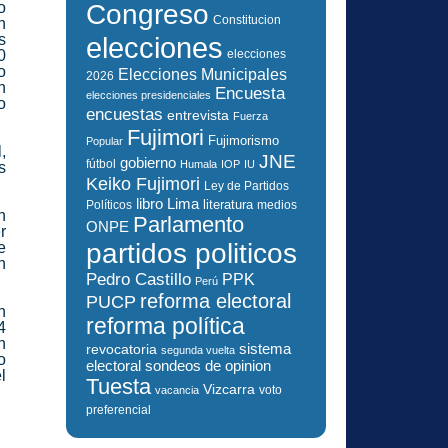
o
Congreso
Constitucion
n
s
elecciones
0
elecciones
o
Elecciones Municipales
2026
n
Encuesta
elecciones presidenciales
o
encuestas
entrevista
Fuerza
Fujimori
Fujimorismo
Popular
,
JNE
gobierno
fútbol
Humala
IOP
IU
s
Keiko Fujimori
Ley de Partidos
libro
Lima
literatura
Políticos
medios
n
Parlamento
ONPE
r
partidos politicos
e
n
Pedro Castillo
PPK
Perú
reforma electoral
PUCP
n
reforma política
4
n
sistema
revocatoria
segunda vuelta
o
electoral
sondeos de opinion
l
Tuesta
Vizcarra
voto
vacancia
preferencial