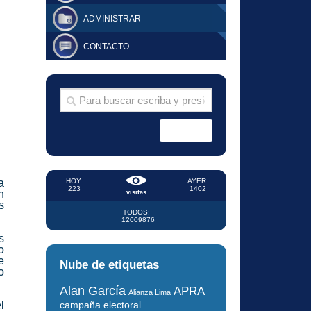
ADMINISTRAR
CONTACTO
a
HOY:
AYER:
223
1402
n
visitas
s
TODOS:
12009876
s
o
e
Nube de etiquetas
o
Alan García
APRA
Alianza Lima
l
campaña electoral