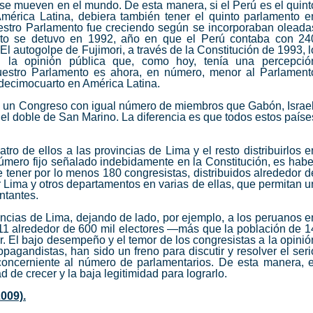
 se mueven en el mundo. De esta manera, si el Perú es el quint
mérica Latina, debiera también tener el quinto parlamento e
stro Parlamento fue creciendo según se incorporaban oleada
Esto se detuvo en 1992, año en que el Perú contaba con 24
El autogolpe de Fujimori, a través de la Constitución de 1993, l
n la opinión pública que, como hoy, tenía una percepció
uestro Parlamento es ahora, en número, menor al Parlament
l decimocuarto en América Latina.
oy un Congreso con igual número de miembros que Gabón, Israel
l doble de San Marino. La diferencia es que todos estos paíse
tro de ellos a las provincias de Lima y el resto distribuirlos e
número fijo señalado indebidamente en la Constitución, es habe
 tener por lo menos 180 congresistas, distribuidos alrededor d
dir Lima y otros departamentos en varias de ellas, que permitan u
ntantes.
incias de Lima, dejando de lado, por ejemplo, a los peruanos e
011 alrededor de 600 mil electores —más que la población de 1
. El bajo desempeño y el temor de los congresistas a la opinió
agandistas, han sido un freno para discutir y resolver el seri
concerniente al número de parlamentarios. De esta manera, e
de crecer y la baja legitimidad para lograrlo.
009).