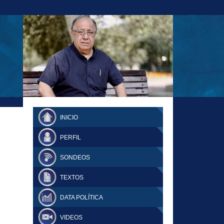
23-11-18 MAURICIO MALCA POPOVICH
FERNANDO TUESTA SUPLEMENTO
INICIO
DOMINGO
PERFIL
SONDEOS
TEXTOS
DATA POLÍTICA
VIDEOS