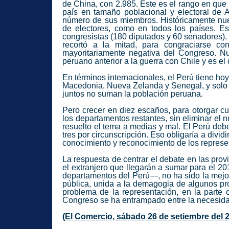
de China, con 2.985. Este es el rango en que
país en tamaño poblacional y electoral de A
número de sus miembros. Históricamente nue
de electores, como en todos los países. 
congresistas (180 diputados y 60 senadores). 
recortó a la mitad, para congraciarse co
mayoritariamente negativa del Congreso. N
peruano anterior a la guerra con Chile y es e
En términos internacionales, el Perú tiene h
Macedonia, Nueva Zelanda y Senegal, y solo e
juntos no suman la población peruana.
Pero crecer en diez escaños, para otorgar cua
los departamentos restantes, sin eliminar el 
resuelto el tema a medias y mal. El Perú debe
tres por circunscripción. Eso obligaría a divi
conocimiento y reconocimiento de los represe
La respuesta de centrar el debate en las prov
el extranjero que llegarán a sumar para el 2
departamentos del Perú—, no ha sido la mejor
pública, unida a la demagogia de algunos prop
problema de la representación, en la parte 
Congreso se ha entrampado entre la necesidad 
(El Comercio, sábado 26 de setiembre del 2