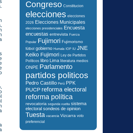
s
Congreso
.
Constitucion
elecciones
elecciones
n
Elecciones Municipales
2026
,
Encuesta
elecciones presidenciales
n
encuestas
n
entrevista
Fuerza
a
Fujimori
Fujimorismo
Popular
JNE
gobierno
fútbol
Humala
IOP
IU
s
Keiko Fujimori
Ley de Partidos
e
libro
Lima
literatura
Políticos
medios
e
Parlamento
ONPE
e
o
partidos politicos
Pedro Castillo
PPK
Perú
,
reforma electoral
PUCP
o
reforma política
l
l
sistema
revocatoria
segunda vuelta
n
electoral
sondeos de opinion
a
Tuesta
Vizcarra
voto
vacancia
preferencial
a
a