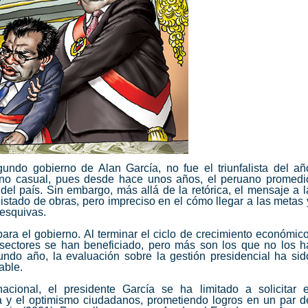
undo gobierno de Alan García, no fue el triunfalista del añ
o no casual, pues desde hace unos años, el peruano promedi
 del país. Sin embargo, más allá de la retórica, el mensaje a l
l listado de obras, pero impreciso en el cómo llegar a las metas 
 esquivas.
para el gobierno. Al terminar el ciclo de crecimiento económico
 sectores se han beneficiado, pero más son los que no los h
undo año, la evaluación sobre la gestión presidencial ha sid
able.
cional, el presidente García se ha limitado a solicitar e
ima y el optimismo ciudadanos, prometiendo logros en un par d