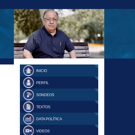
23-11-18 MAURICIO MALCA POPOVICH
FERNANDO TUESTA SUPLEMENTO
INICIO
DOMINGO
PERFIL
SONDEOS
TEXTOS
DATA POLÍTICA
VIDEOS