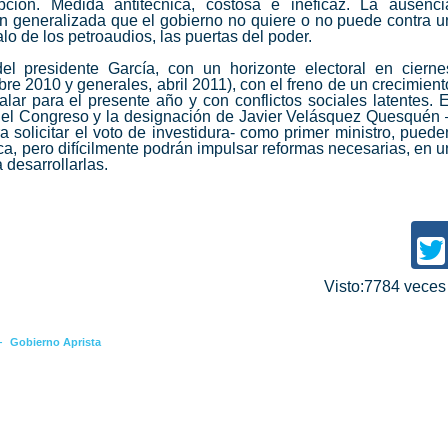
pción. Medida antitécnica, costosa e ineficaz. La ausenci
n generalizada que el gobierno no quiere o no puede contra u
lo de los petroaudios, las puertas del poder.
el presidente García, con un horizonte electoral en cierne
re 2010 y generales, abril 2011), con el freno de un crecimient
ar para el presente año y con conflictos sociales latentes. E
 del Congreso y la designación de Javier Velásquez Quesquén 
 solicitar el voto de investidura- como primer ministro, puede
ca, pero difícilmente podrán impulsar reformas necesarias, en u
 desarrollarlas.
Visto:7784 vece
-
Gobierno Aprista