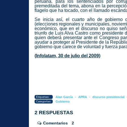
peruana, para los sentenciados por corru
premeditada del tema, abona en la percepció
flagelo que ha tocado, con el llamado escánda
Se inicia así, el cuarto año de gobierno d
(elecciones regionales y municipales, noviemb
económico, que en el discurso no quiso señal
triunfo de Luis Alva Castro como presidente
quien deberá presentar ante el Congreso para
ayudar a proteger al Presidente de la Repúbli
gobierno que carece de voluntad y fuerza para
(Infolatam, 30 de julio del 2009)
-
-
Etiquetas:
Alan García
APRA
discurso presidencial
Categorías:
Gobierno
2 RESPUESTAS
Comentarios
2