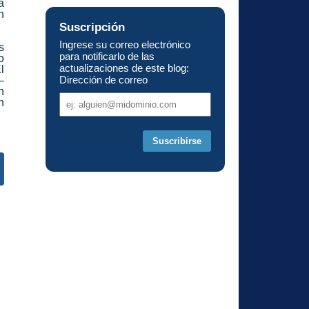
a
n
Suscripción
Ingrese su correo electrónico
s
para notificarlo de las
o
actualizaciones de este blog:
l
Dirección de correo
–
n
Dirección
n
de
correo
s