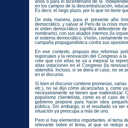
años o para el bicentenario de la independen
en los campos de la descentralización, educac
Es decir, el largo plazo, por lo que no tiene q
De esta manera, para el presente año limi
democrático, y salvar al Perú de la crisis mund
el orden democrático significa defenderse d
nombrarlo), con sus aliados internos (la izqui
el sistema democrático. Visión, ciertamente m
campaña propagandística contra sus opositores
En ese contexto, propuso dos reformas polít
regionales y la renovación del Congreso a la
cree que con ellas se va a mejorar la repre
altas votaciones en el Congreso (la renovació
obtendrá. Incluso, si se diera el caso, no se
en el discurso.
Si bien el discurso contiene promesas, varias
etc.), no se dijo cómo alcanzarlas y, como ya
necesariamente se tienen que materializar. O
populismo clientelista, como es el caso de 
gobierno propone para hacer obra pequeña,
pública. Sin embargo, si el resultado va ser 
situación ya preocupa a más de uno.
Pero si hay elementos importantes, el tema de
relevante sobre el tema, al que se redujo 