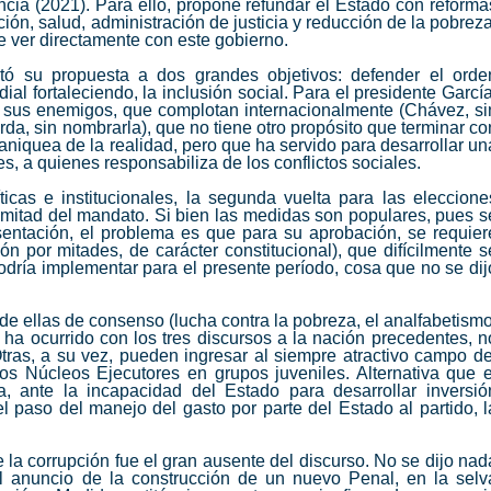
cia (2021). Para ello, propone refundar el Estado con reforma
ión, salud, administración de justicia y reducción de la pobreza
ue ver directamente con este gobierno.
tó su propuesta a dos grandes objetivos: defender el orde
ial fortaleciendo, la inclusión social. Para el presidente García
e sus enemigos, que complotan internacionalmente (Chávez, si
erda, sin nombrarla), que no tiene otro propósito que terminar co
aniquea de la realidad, pero que ha servido para desarrollar un
, a quienes responsabiliza de los conflictos sociales.
icas e institucionales, la segunda vuelta para las eleccione
 mitad del mandato. Si bien las medidas son populares, pues s
sentación, el problema es que para su aprobación, se requier
n por mitades, de carácter constitucional), que difícilmente s
 podría implementar para el presente período, cosa que no se dij
 de ellas de consenso (lucha contra la pobreza, el analfabetismo
 ha ocurrido con los tres discursos a la nación precedentes, n
tras, a su vez, pueden ingresar al siempre atractivo campo de
los Núcleos Ejecutores en grupos juveniles. Alternativa que e
 ante la incapacidad del Estado para desarrollar inversió
el paso del manejo del gasto por parte del Estado al partido, l
 la corrupción fue el gran ausente del discurso. No se dijo nad
al anuncio de la construcción de un nuevo Penal, en la selv