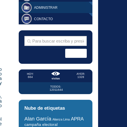
ADMINISTRAR
CONTACTO
o
o
HOY:
AYER:
664
1328
a
visitas
y
TODOS:
12011644
,
a
o
Nube de etiquetas
Alan García
APRA
l
Alianza Lima
e
campaña electoral