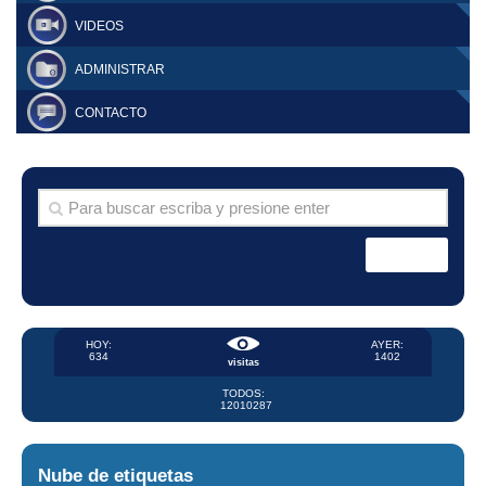
VIDEOS
ADMINISTRAR
CONTACTO
HOY:
AYER:
634
1402
visitas
TODOS:
12010287
Nube de etiquetas