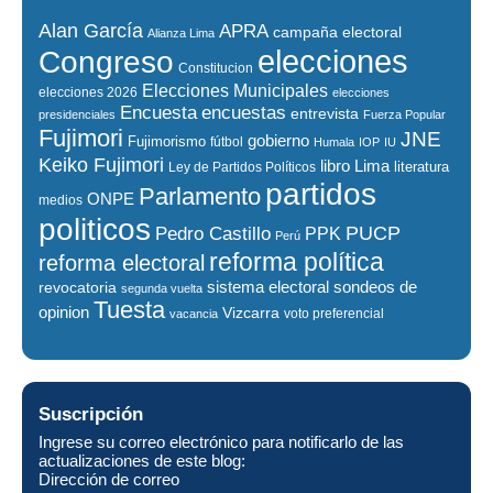
Alan García
APRA
campaña electoral
Alianza Lima
elecciones
Congreso
Constitucion
Elecciones Municipales
elecciones 2026
elecciones
encuestas
Encuesta
entrevista
presidenciales
Fuerza Popular
Fujimori
JNE
gobierno
Fujimorismo
fútbol
Humala
IOP
IU
Keiko Fujimori
libro
Lima
literatura
Ley de Partidos Políticos
partidos
Parlamento
ONPE
medios
politicos
PUCP
Pedro Castillo
PPK
Perú
reforma política
reforma electoral
sistema electoral
revocatoria
sondeos de
segunda vuelta
Tuesta
opinion
Vizcarra
voto preferencial
vacancia
Suscripción
Ingrese su correo electrónico para notificarlo de las
actualizaciones de este blog:
Dirección de correo