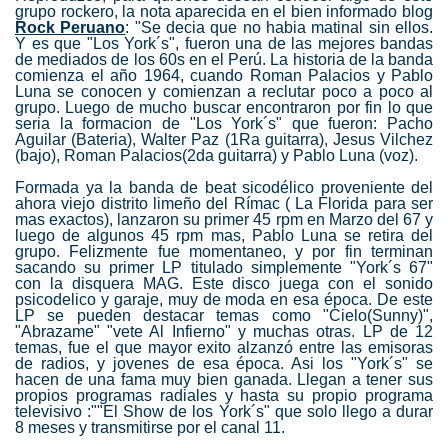
grupo rockero, la nota aparecida en el bien informado blog
Rock Peruano
: "Se decia que no habia matinal sin ellos.
Y es que "Los York´s", fueron una de las mejores bandas
de mediados de los 60s en el Perú. La historia de la banda
comienza el año 1964, cuando Roman Palacios y Pablo
Luna se conocen y comienzan a reclutar poco a poco al
grupo. Luego de mucho buscar encontraron por fin lo que
seria la formacion de "Los York´s" que fueron: Pacho
Aguilar (Bateria), Walter Paz (1Ra guitarra), Jesus Vilchez
(bajo), Roman Palacios(2da guitarra) y Pablo Luna (voz).
Formada ya la banda de beat sicodélico proveniente del
ahora viejo distrito limeño del Rímac ( La Florida para ser
mas exactos), lanzaron su primer 45 rpm en Marzo del 67 y
luego de algunos 45 rpm mas, Pablo Luna se retira del
grupo. Felizmente fue momentaneo, y por fin terminan
sacando su primer LP titulado simplemente "York´s 67"
con la disquera MAG. Este disco juega con el sonido
psicodelico y garaje, muy de moda en esa época. De este
LP se pueden destacar temas como "Cielo(Sunny)",
"Abrazame" "vete Al Infierno" y muchas otras. LP de 12
temas, fue el que mayor exito alzanzó entre las emisoras
de radios, y jovenes de esa época. Asi los "York´s" se
hacen de una fama muy bien ganada. Llegan a tener sus
propios programas radiales y hasta su propio programa
televisivo :""El Show de los York´s" que solo llego a durar
8 meses y transmitirse por el canal 11.