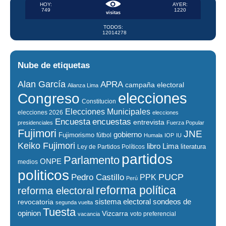
HOY:
AYER:
749
1220
visitas
TODOS:
12014278
Nube de etiquetas
Alan García
APRA
campaña electoral
Alianza Lima
elecciones
Congreso
Constitucion
Elecciones Municipales
elecciones 2026
elecciones
encuestas
Encuesta
entrevista
presidenciales
Fuerza Popular
Fujimori
JNE
gobierno
Fujimorismo
fútbol
Humala
IOP
IU
Keiko Fujimori
libro
Lima
literatura
Ley de Partidos Políticos
partidos
Parlamento
ONPE
medios
politicos
PUCP
Pedro Castillo
PPK
Perú
reforma política
reforma electoral
sistema electoral
revocatoria
sondeos de
segunda vuelta
Tuesta
opinion
Vizcarra
voto preferencial
vacancia