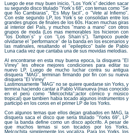
Luego de ese muy buen inicio, "Los York´s" deciden sacar
su segundo disco titulado "York´s 68", con temas como "Se
que No Cambiaras", "Es Muy facil", o "Vete al Infierno".
Con este segundo LP, los York´s se consolidan entre los
grandes grupos de finales de los 60s. Hacen muchas giras
al interior del País, y muchos "mano a mano" con otros
grupos de moda (Los mas memorables los hicieron con
"los Dolton´s" y con "Los Shain´s"). Tampoco puede
olvidarse el "performance" de la banda en los escenarios y
las matinales, resaltando el "epileptico" baile de Pablo
Luna cada vez que cantaba una de sus movidas melodias.
Al encontrarse en esta muy buena epoca, la disquera "El
Virrey" les ofrece mejores condiciones para editar su
nuevo LP. Luego de mucho luchar contra su antigua
disquera "MAG", terminan firmando por fin con su nueva
disquera "El Virrey"
Lastimosamente "MAG" no se quiere quedarse sin Yorks, y
termina haciendo cantar a Pablo Villanueva (mas conocido
en el perú como "Melcochita";actor cómico y músico
tropical) que tambien habia tocado algunos instrumentos y
participó en los coros en el primer LP de los Yorks.
Con algunos temas que ellos dejan grabados en MAG, la
disquera saca el disco que seria titulado "Yorks 69", LP
que la banda define como un disco apócrifo. A pesar de
que muchos temas si son tocados por los Yorks,
Melcochita simplemente los vocaliza. Para los Yorks, los