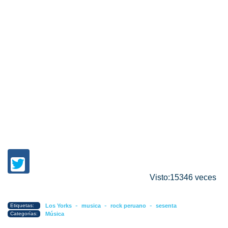
Visto:15346 veces
-
-
-
Etiquetas:
Los Yorks
musica
rock peruano
sesenta
Categorías:
Música