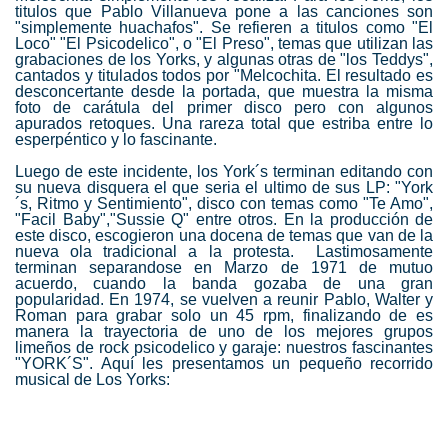
titulos que Pablo Villanueva pone a las canciones son
"simplemente huachafos". Se refieren a titulos como "El
Loco" "El Psicodelico", o "El Preso", temas que utilizan las
grabaciones de los Yorks, y algunas otras de "los Teddys",
cantados y titulados todos por "Melcochita. El resultado es
desconcertante desde la portada, que muestra la misma
foto de carátula del primer disco pero con algunos
apurados retoques. Una rareza total que estriba entre lo
esperpéntico y lo fascinante.
Luego de este incidente, los York´s terminan editando con
su nueva disquera el que seria el ultimo de sus LP: "York
´s, Ritmo y Sentimiento", disco con temas como "Te Amo",
"Facil Baby","Sussie Q" entre otros. En la producción de
este disco, escogieron una docena de temas que van de la
nueva ola tradicional a la protesta. Lastimosamente
terminan separandose en Marzo de 1971 de mutuo
acuerdo, cuando la banda gozaba de una gran
popularidad. En 1974, se vuelven a reunir Pablo, Walter y
Roman para grabar solo un 45 rpm, finalizando de es
manera la trayectoria de uno de los mejores grupos
limeños de rock psicodelico y garaje: nuestros fascinantes
"YORK´S". Aquí les presentamos un pequeño recorrido
musical de Los Yorks: