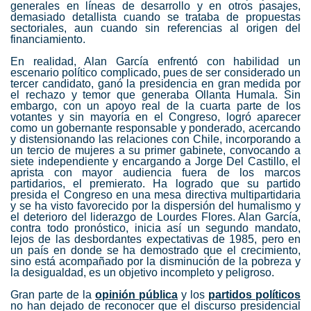
generales en líneas de desarrollo y en otros pasajes,
demasiado detallista cuando se trataba de propuestas
sectoriales, aun cuando sin referencias al origen del
financiamiento.
En realidad, Alan García enfrentó con habilidad un
escenario político complicado, pues de ser considerado un
tercer candidato, ganó la presidencia en gran medida por
el rechazo y temor que generaba Ollanta Humala. Sin
embargo, con un apoyo real de la cuarta parte de los
votantes y sin mayoría en el Congreso, logró aparecer
como un gobernante responsable y ponderado, acercando
y distensionando las relaciones con Chile, incorporando a
un tercio de mujeres a su primer gabinete, convocando a
siete independiente y encargando a Jorge Del Castillo, el
aprista con mayor audiencia fuera de los marcos
partidarios, el premierato. Ha logrado que su partido
presida el Congreso en una mesa directiva multipartidaria
y se ha visto favorecido por la dispersión del humalismo y
el deterioro del liderazgo de Lourdes Flores. Alan García,
contra todo pronóstico, inicia así un segundo mandato,
lejos de las desbordantes expectativas de 1985, pero en
un país en donde se ha demostrado que el crecimiento,
sino está acompañado por la disminución de la pobreza y
la desigualdad, es un objetivo incompleto y peligroso.
Gran parte de la
opinión pública
y los
partidos políticos
no han dejado de reconocer que el discurso presidencial