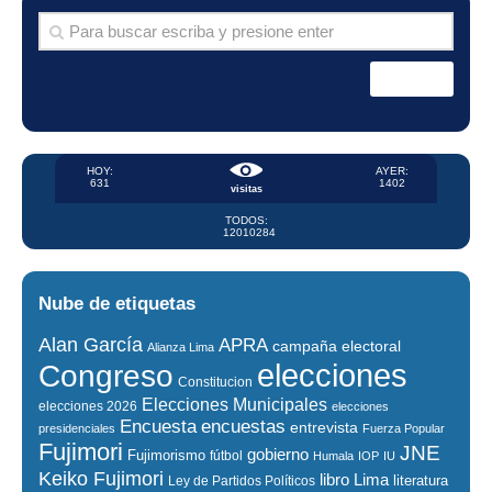
HOY:
AYER:
631
1402
visitas
TODOS:
12010284
Nube de etiquetas
Alan García
APRA
campaña electoral
Alianza Lima
elecciones
Congreso
Constitucion
Elecciones Municipales
elecciones 2026
elecciones
encuestas
Encuesta
entrevista
presidenciales
Fuerza Popular
Fujimori
JNE
gobierno
Fujimorismo
fútbol
Humala
IOP
IU
Keiko Fujimori
libro
Lima
literatura
Ley de Partidos Políticos