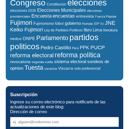
elecciones
Congreso
Constitucion
Elecciones Municipales
elecciones 2026
elecciones
encuestas
Encuesta
entrevista
presidenciales
Fuerza Popular
Fujimori
JNE
gobierno
Fujimorismo
fútbol
Humala
IOP
IU
Keiko Fujimori
libro
Lima
literatura
Ley de Partidos Políticos
partidos
Parlamento
ONPE
medios
politicos
PUCP
Pedro Castillo
PPK
Perú
reforma política
reforma electoral
sistema electoral
revocatoria
sondeos de
segunda vuelta
Tuesta
opinion
Vizcarra
voto preferencial
vacancia
Suscripción
Ingrese su correo electrónico para notificarlo de las
actualizaciones de este blog:
Dirección de correo
Dirección
de
correo