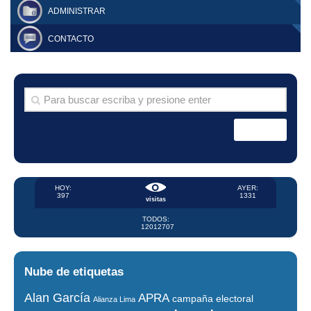
ADMINISTRAR
CONTACTO
HOY:
AYER:
397
1331
visitas
TODOS:
12012707
Nube de etiquetas
Alan García
APRA
campaña electoral
Alianza Lima