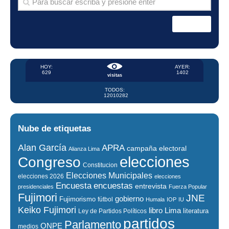
HOY:
AYER:
629
1402
visitas
TODOS:
12010282
Nube de etiquetas
Alan García
APRA
campaña electoral
Alianza Lima
elecciones
Congreso
Constitucion
Elecciones Municipales
elecciones 2026
elecciones
encuestas
Encuesta
entrevista
presidenciales
Fuerza Popular
Fujimori
JNE
gobierno
Fujimorismo
fútbol
Humala
IOP
IU
Keiko Fujimori
libro
Lima
literatura
Ley de Partidos Políticos
partidos
Parlamento
ONPE
medios