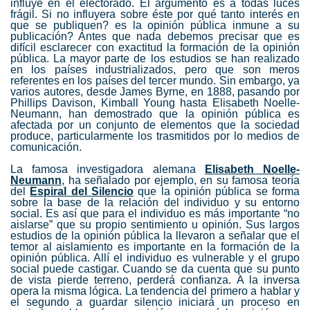
influye en el electorado. El argumento es a todas luces
frágil. Si no influyera sobre éste por qué tanto interés en
que se publiquen? es la opinión pública inmune a su
publicación? Antes que nada debemos precisar que es
difícil esclarecer con exactitud la formación de la opinión
pública. La mayor parte de los estudios se han realizado
en los países industrializados, pero que son meros
referentes en los países del tercer mundo. Sin embargo, ya
varios autores, desde James Byrne, en 1888, pasando por
Phillips Davison, Kimball Young hasta Elisabeth Noelle-
Neumann, han demostrado que la opinión pública es
afectada por un conjunto de elementos que la sociedad
produce, particularmente los trasmitidos por lo medios de
comunicación.
La famosa investigadora alemana
Elisabeth Noelle-
Neumann
, ha señalado por ejemplo, en su famosa teoría
del
Espiral del Silencio
que la opinión pública se forma
sobre la base de la relación del individuo y su entorno
social. Es así que para el individuo es más importante “no
aislarse” que su propio sentimiento u opinión. Sus largos
estudios de la opinión pública la llevaron a señalar que el
temor al aislamiento es importante en la formación de la
opinión pública. Allí el individuo es vulnerable y el grupo
social puede castigar. Cuando se da cuenta que su punto
de vista pierde terreno, perderá confianza. A la inversa
opera la misma lógica. La tendencia del primero a hablar y
el segundo a guardar silencio iniciará un proceso en