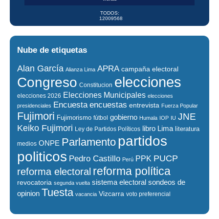
TODOS:
12009568
Nube de etiquetas
Alan García
APRA
campaña electoral
Alianza Lima
elecciones
Congreso
Constitucion
Elecciones Municipales
elecciones 2026
elecciones
encuestas
Encuesta
entrevista
presidenciales
Fuerza Popular
Fujimori
JNE
gobierno
Fujimorismo
fútbol
Humala
IOP
IU
Keiko Fujimori
libro
Lima
literatura
Ley de Partidos Políticos
partidos
Parlamento
ONPE
medios
politicos
PUCP
Pedro Castillo
PPK
Perú
reforma política
reforma electoral
sistema electoral
revocatoria
sondeos de
segunda vuelta
Tuesta
opinion
Vizcarra
voto preferencial
vacancia