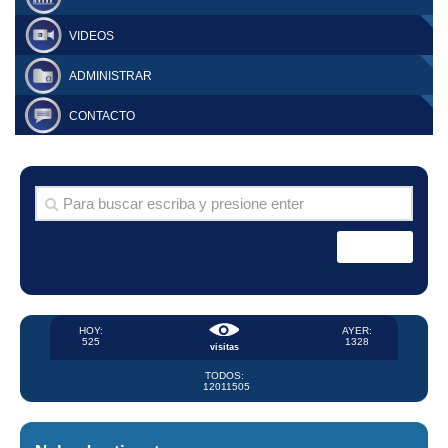
VIDEOS
ADMINISTRAR
CONTACTO
HOY:
AYER:
525
1328
visitas
TODOS:
12011505