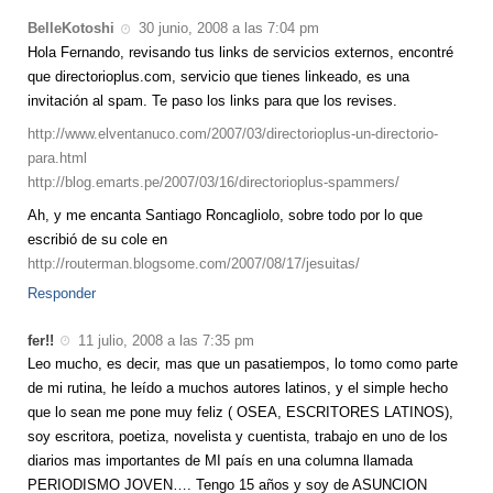
BelleKotoshi
30 junio, 2008 a las 7:04 pm
Hola Fernando, revisando tus links de servicios externos, encontré
que directorioplus.com, servicio que tienes linkeado, es una
invitación al spam. Te paso los links para que los revises.
http://www.elventanuco.com/2007/03/directorioplus-un-directorio-
para.html
http://blog.emarts.pe/2007/03/16/directorioplus-spammers/
Ah, y me encanta Santiago Roncagliolo, sobre todo por lo que
escribió de su cole en
http://routerman.blogsome.com/2007/08/17/jesuitas/
Responder
fer!!
11 julio, 2008 a las 7:35 pm
Leo mucho, es decir, mas que un pasatiempos, lo tomo como parte
de mi rutina, he leído a muchos autores latinos, y el simple hecho
que lo sean me pone muy feliz ( OSEA, ESCRITORES LATINOS),
soy escritora, poetiza, novelista y cuentista, trabajo en uno de los
diarios mas importantes de MI país en una columna llamada
PERIODISMO JOVEN…. Tengo 15 años y soy de ASUNCION