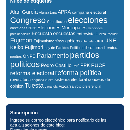
Nube de etiquetas
Alan García
APRA
campaña electoral
Alianza Lima
elecciones
Congreso
Constitucion
Elecciones Municipales
elecciones 2026
elecciones
encuestas
Encuesta
entrevista
presidenciales
Fuerza Popular
Fujimori
JNE
gobierno
Fujimorismo
fútbol
Humala
IOP
IU
Keiko Fujimori
libro
Lima
literatura
Ley de Partidos Políticos
partidos
Parlamento
ONPE
medios
politicos
PUCP
Pedro Castillo
PPK
Perú
reforma política
reforma electoral
sistema electoral
revocatoria
sondeos de
segunda vuelta
Tuesta
opinion
Vizcarra
voto preferencial
vacancia
Suscripción
Ingrese su correo electrónico para notificarlo de las
actualizaciones de este blog:
Dirección de correo